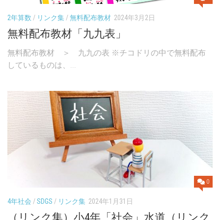
2年算数
/
リンク集
/
無料配布教材
2024年3月2日
無料配布教材「九九表」
無料配布教材 ＞ 九九の表 ※チコドリの中で無料配布
しているものは、...
0
4年社会
/
SDGS
/
リンク集
2024年1月31日
（リンク集）小4年「社会」水道（リンク