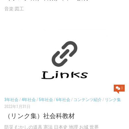
音楽 図工
0
3年社会
/
4年社会
/
5年社会
/
6年社会
/
コンテンツ紹介
/
リンク集
2022年1月31日
（リンク集）社会科教材
防災 むかしの道具 憲法 日本史 地理 お城 世界