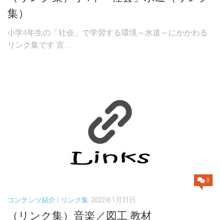
集）
小学4年生の「社会」で学習する環境～水道～にかかわる
リンク集です 言...
0
コンテンツ紹介
/
リンク集
2022年1月31日
（リンク集）音楽／図工 教材