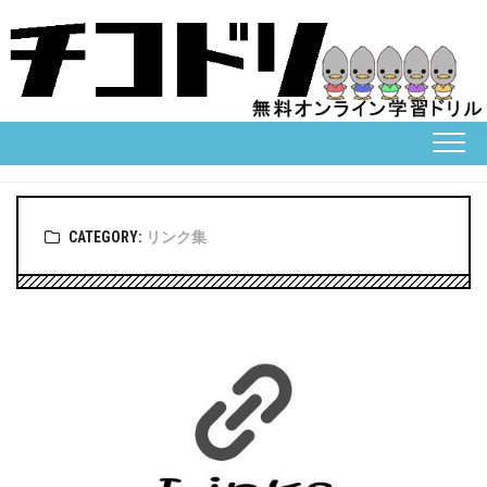
Skip
to
content
CATEGORY:
リンク集