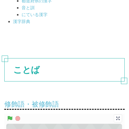
都道府県の漢字
音と訓
にている漢字
漢字辞典
ことば
修飾語・被修飾語