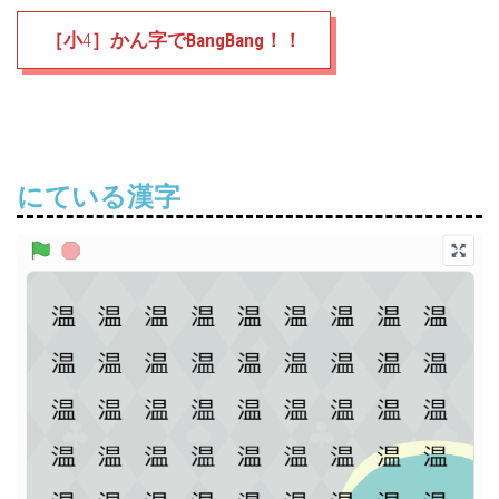
［小
4
］かん字でBangBang！！
にている漢字