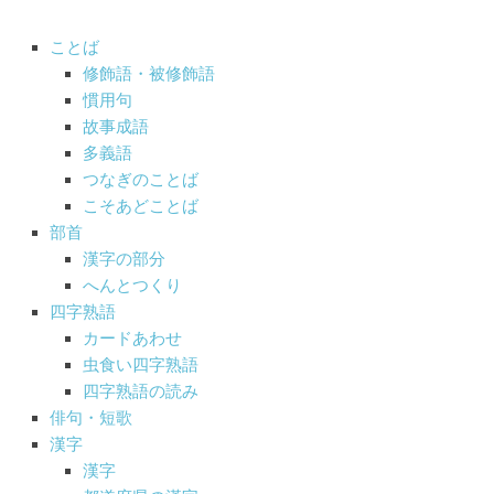
ことば
修飾語・被修飾語
慣用句
故事成語
多義語
つなぎのことば
こそあどことば
部首
漢字の部分
へんとつくり
四字熟語
カードあわせ
虫食い四字熟語
四字熟語の読み
俳句・短歌
漢字
漢字