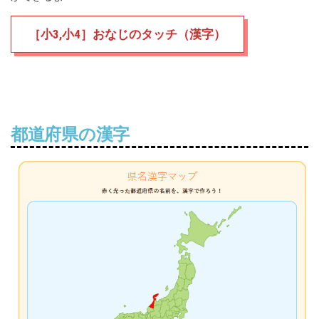
［小3,小4］おなじのタッチ（漢字）
都道府県の漢字