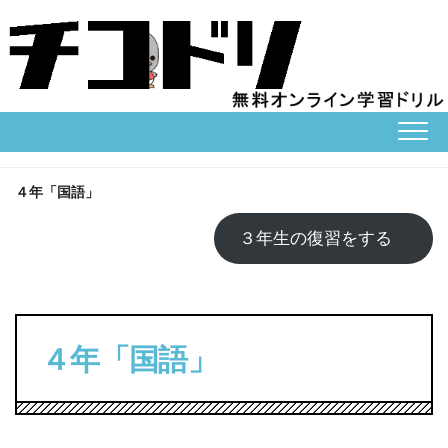
Skip
to
content
４年「国語」
３年生の復習をする
４年「国語」