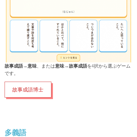
故事成語→意味
、または
意味→故事成語
を4択から選ぶゲーム
です。
故事成語博士
多義語