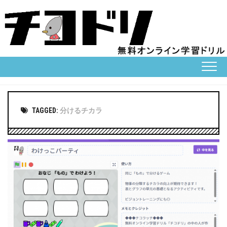
Skip
to
content
TAGGED:
分けるチカラ