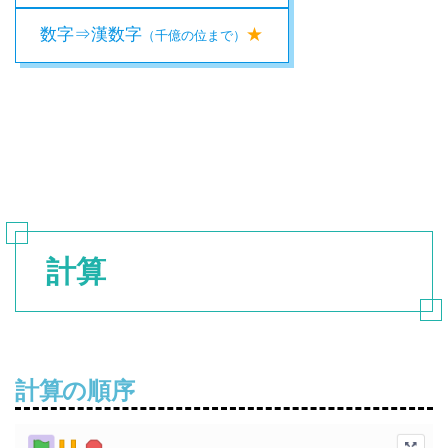
数字⇒漢数字
★
（千億の位まで）
計算
計算の順序