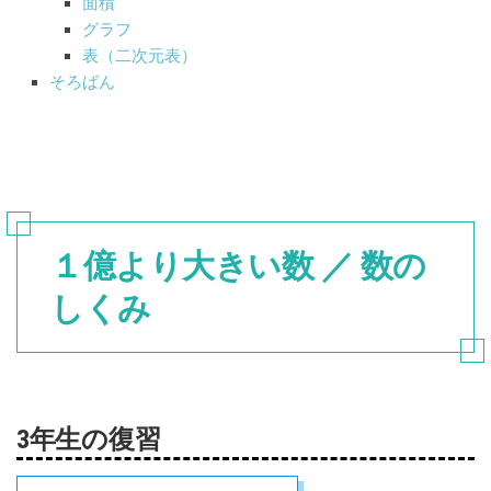
面積
グラフ
表（二次元表）
そろばん
１億より大きい数 ／ 数の
しくみ
3年生の復習