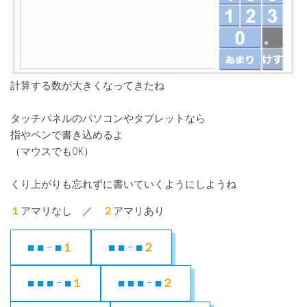
計算する数が大きくなってきたね
タッチパネルのパソコンやタブレットなら
指やペンで書き込めるよ
（マウスでもOK）
くり上がりも忘れずに書いていくようにしようね
１
アマリなし ／
２
アマリあり
■ ■ ÷ ■
１
■ ■ ÷ ■
２
■ ■ ■ ÷ ■
１
■ ■ ■ ÷ ■
２