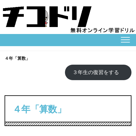
Skip
to
content
４年「算数」
３年生の復習をする
４年「算数」