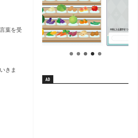
小
学
校
学
科
言葉を受
別
単
元
系
統
図
いきま
【無
AD
料
配
布】
H
中
学
校
学
科
別
単