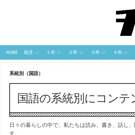
Skip
to
content
HOME
幼児
１年
２年
３年
４年
幼
１
２
３
４
系統別（国語）
児
ね
年
年
年
(す
ん
「さ
「算
「算
う
（さ
ん
数」
数」
じ）
ん
数」
国語の系統別にコンテ
す
３
４
う）
幼
２
年
年
児
年
「国
「国
（も
１
「こ
語」
語」
じ）
ね
く
日々の暮らしの中で、私たちは読み、書き、話し、
ん
ご」
す。