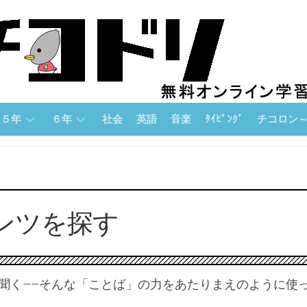
５年
６年
社会
英語
音楽
ﾀｲﾋﾟﾝｸﾞ
チコロン
５
６
チ
年
年
コ
「算
「算
ロ
数」
数」
ン
ンツを探す
論
５
６
理
年
年
的
「国
「国
思
語」
語」
考
聞く——そんな「ことば」の力をあたりまえのように使
力
５
６