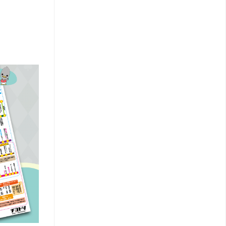
元
系
統
図