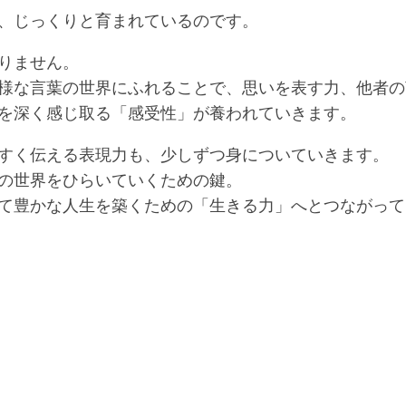
UP
年
年
、じっくりと育まれているのです。
ド
「社
「社
リ
会」
会」
ル
りません。
６
様な言葉の世界にふれることで、思いを表す力、他者の
チ
年
を深く感じ取る「感受性」が養われていきます。
コ
「理
ラ
科」
ッ
すく伝える表現力も、少しずつ身についていきます。
チ
の世界をひらいていくための鍵。
チ
て豊かな人生を築くための「生きる力」へとつながって
コ
ド
リ
的
SCRATC