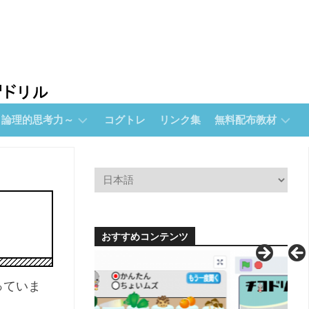
～論理的思考力～
コグトレ
リンク集
無料配布教材
無
料
配
布
教
材
おすすめコンテンツ
【無
料
配
っていま
布】