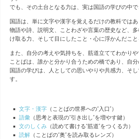
（こ
幼
でも、その土台となる力は、実は国語の学びの中で
く
児
ご）
（ち
え）
国語は、単に文字や漢字を覚えるだけの教科ではあ
物語や詩、説明文、ことわざや言葉の歴史など、多
け取る力、そして目にしたこと・心に浮かんだこと
また、自分の考えや気持ちを、筋道立ててわかりや
ことばは、誰かと分かり合うための橋であり、自分
国語の学びは、人としての思いやりや共感力、そし
す。
文字・漢字
（ことばの世界への“入口”）
語彙
（思考と表現の“引き出し”を増やす鍵）
文のしくみ
（読めて書ける“筋道”をつくる力）
読解
（ことばの“奥”を読み取るレンズ）