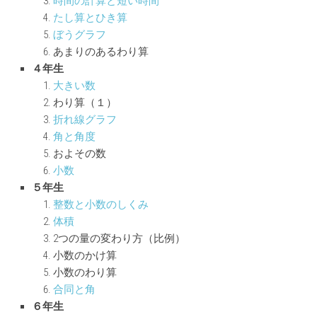
時間の計算と短い時間
たし算とひき算
ぼうグラフ
あまりのあるわり算
４年生
大きい数
わり算（１）
折れ線グラフ
角と角度
およその数
小数
５年生
整数と小数のしくみ
体積
2つの量の変わり方（比例）
小数のかけ算
小数のわり算
合同と角
６年生