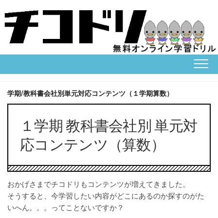
Skip
to
content
学期/教科書会社別単元対応コンテンツ（１学期算数）
１学期 教科書会社別 単元対
応コンテンツ（算数）
おかげさまでチコドリもコンテンツが増えてきました。
そうすると、今学習したい内容がどこにあるのか探すのがた
いへん。。。ってことないですか？