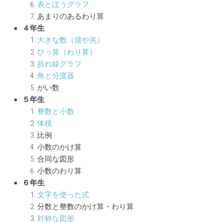
表とぼうグラフ
あまりのあるわり算
４年生
大きな数（億や兆）
ひっ算（わり算）
折れ線グラフ
角と分度器
がい数
５年生
整数と小数
体積
比例
小数のかけ算
合同な図形
小数のわり算
６年生
文字を使った式
分数と整数のかけ算・わり算
対称な図形