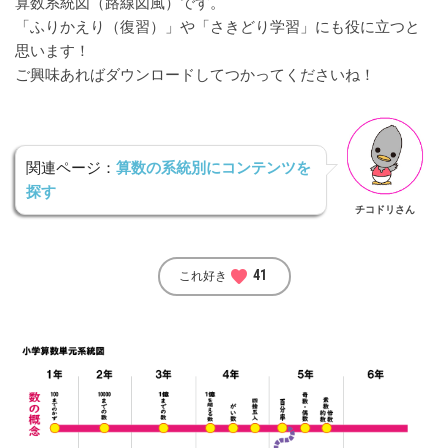
算数系統図（路線図風）です。
「ふりかえり（復習）」や「さきどり学習」にも役に立つと
思います！
ご興味あればダウンロードしてつかってくださいね！
関連ページ：
算数の系統別にコンテンツを
探す
チコドリさん
favorite
41
これ好き