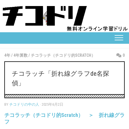
Skip
to
content
4年
/
4年算数
/
チコラッチ（チコドリ的SCRATCH）
0
チコラッチ「折れ線グラフde名探
偵」
BY
チコドリの中の人
· 2025年6月2日
チコラッチ（チコドリ的Scratch） ＞ 折れ線グラ
フ