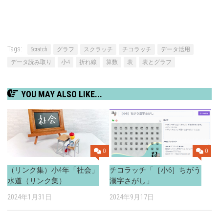
Tags:
Scratch
グラフ
スクラッチ
チコラッチ
データ活用
データ読み取り
小4
折れ線
算数
表
表とグラフ
YOU MAY ALSO LIKE...
0
0
（リンク集）小4年「社会」
チコラッチ「［小6］ちがう
水道（リンク集）
漢字さがし」
2024年1月31日
2024年9月17日