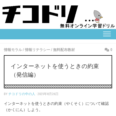
Skip
to
content
情報モラル
/
情報リテラシー
/
無料配布教材
0
インターネットを使うときの約束
（発信編）
BY
チコドリの中の人
· 2025年8月26日
インターネットを使うときの約束（やくそく）について確認
（かくにん）しよう。