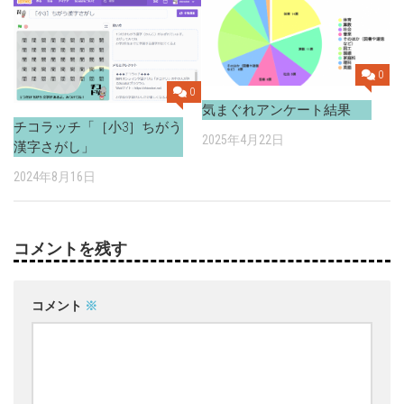
0
0
気まぐれアンケート結果
チコラッチ「［小3］ちがう
2025年4月22日
漢字さがし」
2024年8月16日
コメントを残す
コメント
※