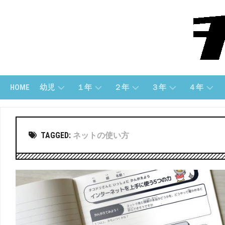
Skip
to
content
HOME
幼児
１年
２年
３年
４年
幼
１
２
３
４
児
ね
年
年
年
TAGGED:
ネットの使い方
(す
ん
「さ
「算
「算
う
（さ
ん
数」
数」
じ）
ん
数」
す
３
４
う）
幼
２
年
年
児
年
「国
「国
（も
１
「こ
語」
語」
じ）
ね
く
ん
ご」