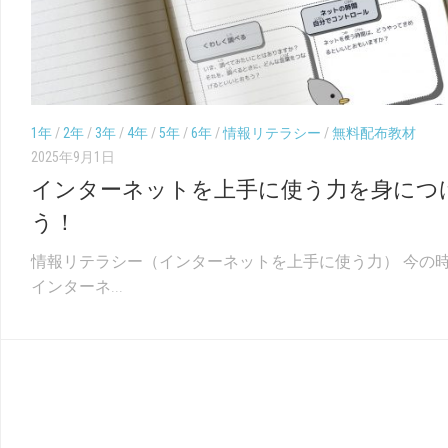
（こ
幼
く
児
ご）
（ち
え）
1年
/
2年
/
3年
/
4年
/
5年
/
6年
/
情報リテラシー
/
無料配布教材
2025年9月1日
インターネットを上手に使う力を身につ
う！
情報リテラシー（インターネットを上手に使う力） 今の
インターネ...