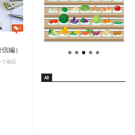
小
学
校
学
科
0
別
単
元
発信編）
系
統
図
いて確認
【無
AD
料
配
布】
H
中
学
校
学
科
別
単