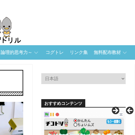
～論理的思考力～
コグトレ
リンク集
無料配布教材
無
料
配
布
教
材
おすすめコンテンツ
【無
料
配
布】