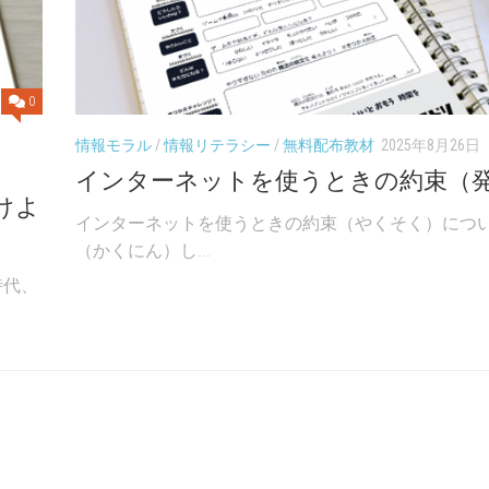
UP
年
年
ド
「社
「社
リ
会」
会」
ル
６
0
チ
年
コ
「理
情報モラル
/
情報リテラシー
/
無料配布教材
2025年8月26日
ラ
科」
インターネットを使うときの約束（
ッ
チ
けよ
インターネットを使うときの約束（やくそく）につ
チ
（かくにん）し...
コ
時代、
ド
リ
的
SCRATC