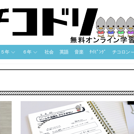
５年
６年
社会
英語
音楽
ﾀｲﾋﾟﾝｸﾞ
チコロン
５
６
チ
年
年
コ
「算
「算
ロ
数」
数」
ン
論
５
６
理
年
年
的
「国
「国
思
語」
語」
考
力
５
６