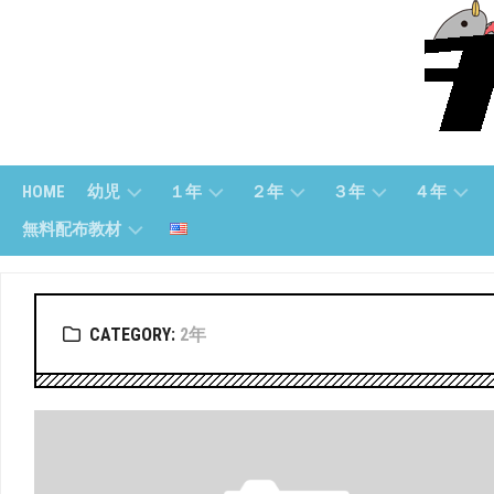
Skip
to
content
HOME
幼児
１年
２年
３年
４年
無料配布教材
幼
１
２
３
４
児
ね
年
年
年
無
(す
ん
「さ
「算
「算
料
う
（さ
ん
数」
数」
CATEGORY:
2年
配
じ）
ん
数」
布
す
３
４
教
う）
幼
２
年
年
材
児
年
「国
「国
（も
１
「こ
語」
語」
【無
じ）
ね
く
料
ん
ご」
配