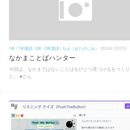
（こ
幼
布】
く
児
小
ご）
（ち
学
え）
校
学
科
別
単
1年
/
1年国語
/
2年
/
2年国語
/
ちえ（おたのしみ）
2026年7月27日
元
なかまことばハンター
系
統
図
今回は、なかまではないことばをひとつ見つけるをつくり
た。 ■どん...
【無
料
配
布】
中
学
校
学
科