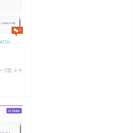
0
TCH）
ープ図 ※チ