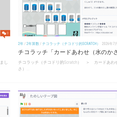
UP
年
年
ド
「社
「社
リ
会」
会」
ル
６
チ
年
コ
「理
0
ラ
科」
ッ
2年
/
2年算数
/
チコラッチ（チコドリ的SCRATCH）
2026年7
チ
チコラッチ「カードあわせ（水のか
チ
まし
チコラッチ（チコドリ的Scratch） ＞ カードあ
コ
さ）...
ド
リ
的
SCRATC