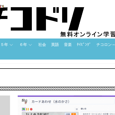
５年
６年
社会
英語
音楽
ﾀｲﾋﾟﾝｸﾞ
チコロン
５
６
チ
年
年
コ
「算
「算
ロ
数」
数」
ン
論
５
６
理
年
年
的
「国
「国
思
語」
語」
考
力
５
６