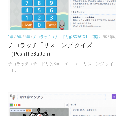
別
単
元
系
統
図
1年
/
2年
/
3年
/
チコラッチ（チコドリ的SCRATCH）
/
英語
2026年
チコラッチ「リスニング クイズ
（PushTheButton）」
チコラッチ（チコドリ的Scratch） ＞ リスニング クイ
（Pu...