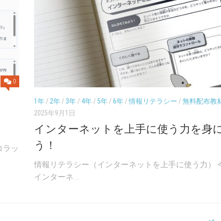
0
）
1年
/
2年
/
3年
/
4年
/
5年
/
6年
/
情報リテラシー
/
無料配布教
2025年9月1日
インターネットを上手に使う力を身
う！
コラッ
情報リテラシー（インターネットを上手に使う力） 
インターネ...