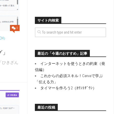
サイト内検索
0
CH）
グ」
最近の「今週のおすすめ」記事
チ「ひきざん
インターネットを使うときの約束（発
信編）
これからの必須スキル！Canvaで学ぶ
「伝える力」
タイマーを作ろう2（ｶｳﾝﾄﾀﾞｳﾝ）
最近の投稿