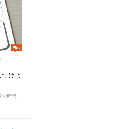
0
材
につけよ
今の時代、