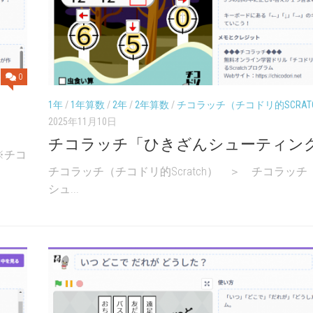
0
日
1年
/
1年算数
/
2年
/
2年算数
/
チコラッチ（チコドリ的SCRAT
2025年11月10日
チコラッチ「ひきざんシューティン
※チコ
チコラッチ（チコドリ的Scratch） ＞ チコラッ
シュ...