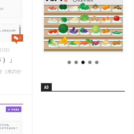
0
月13日
さ）」
わせ（水のか
AD
H