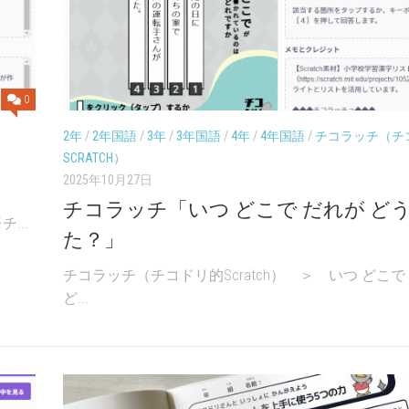
0
2年
/
2年国語
/
3年
/
3年国語
/
4年
/
4年国語
/
チコラッチ（チ
SCRATCH）
2025年10月27日
チコラッチ「いつ どこで だれが ど
...
た？」
チコラッチ（チコドリ的Scratch） ＞ いつ どこで
ど...