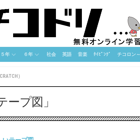
５年
６年
社会
英語
音楽
ﾀｲﾋﾟﾝｸﾞ
チコロン
５
６
チ
RATCH）
年
年
コ
「算
「算
ロ
数」
数」
ン
テープ図」
論
５
６
理
年
年
的
「国
「国
思
語」
語」
考
力
５
６