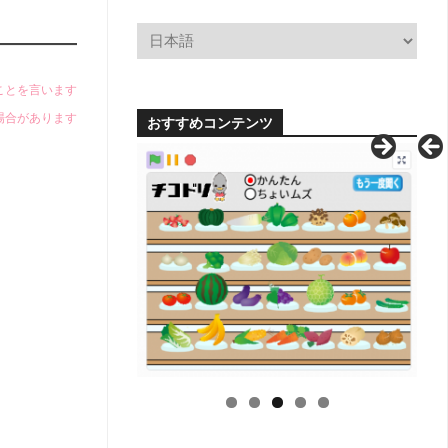
小
学
校
学
科
のことを言います
別
場合があります
おすすめコンテンツ
単
元
系
統
図
【無
料
配
布】
H
中
学
校
学
科
別
単