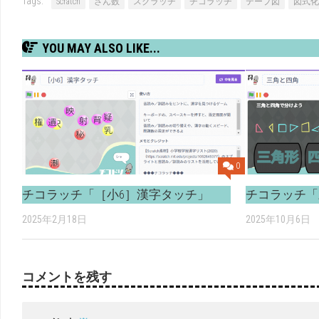
Tags:
Scratch
さん数
スクラッチ
チコラッチ
テープ図
図式化
YOU MAY ALSO LIKE...
0
チコラッチ「［小6］漢字タッチ」
チコラッチ「
2025年2月18日
2025年10月6日
コメントを残す