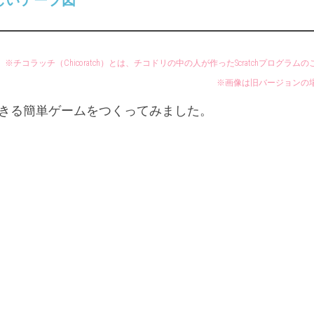
のしいテープ図
UP
年
年
ド
「社
「社
リ
会」
会」
ル
６
※チコラッチ（Chicoratch）とは、チコドリの中の人が作ったScratchプログラム
チ
年
※画像は旧バージョンの
コ
「理
ラ
科」
きる簡単ゲームをつくってみました。
ッ
チ
チ
コ
ド
リ
的
SCRATC