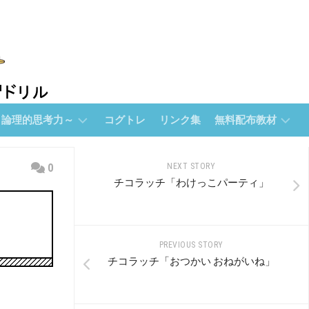
～論理的思考力～
コグトレ
リンク集
無料配布教材
無
0
NEXT STORY
料
チコラッチ「わけっこパーティ」
配
布
教
材
PREVIOUS STORY
【無
チコラッチ「おつかい おねがいね」
料
配
布】