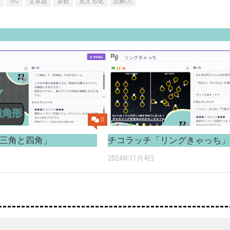
小2
文章題
算数
見える化
読解力
0
三角と四角」
チコラッチ「リングきゃっち
2024年11月4日