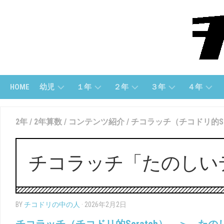
Skip
to
content
HOME
幼児
１年
２年
３年
４年
幼
１
２
３
４
2年
/
2年算数
/
コンテンツ紹介
/
チコラッチ（チコドリ的SC
児
ね
年
年
年
(す
ん
「さ
「算
「算
う
（さ
ん
数」
数」
じ）
ん
数」
チコラッチ「たのしい
す
３
４
う）
幼
２
年
年
児
年
「国
「国
（も
１
「こ
語」
語」
BY
チコドリの中の人
· 2026年2月2日
じ）
ね
く
ん
ご」