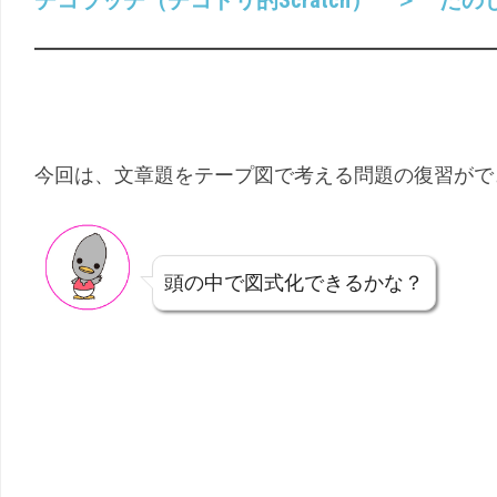
チコラッチ（チコドリ的Scratch） ＞ た
（こ
幼
く
児
ご）
（ち
え）
今回は、文章題をテープ図で考える問題の復習がで
頭の中で図式化できるかな？