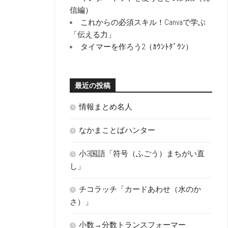
信編）
これからの必須スキル！Canvaで学ぶ
「伝える力」
タイマーを作ろう2（ｶｳﾝﾄﾀﾞｳﾝ）
最近の投稿
情報まとめ名人
なかまことばハンター
小3国語「符号（ふごう）まちがい直
し」
チコラッチ「カードあわせ（水のか
さ）」
小数→分数トランスフォーマー