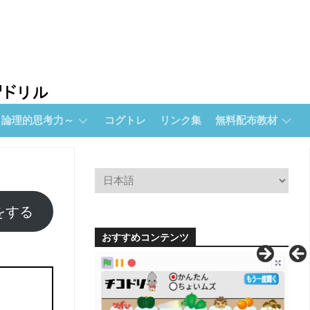
～論理的思考力～
コグトレ
リンク集
無料配布教材
無
料
配
布
をする
教
材
おすすめコンテンツ
【無
料
配
布】