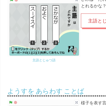
とれるかな
主語と
主語とじゅつ語
ようすを あらわす ことば
様子を表す