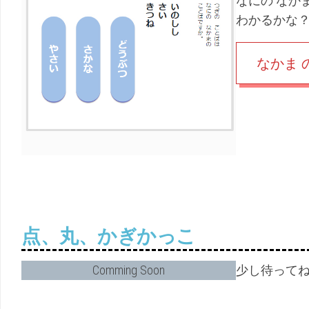
なにの なかま
わかるかな
なかま 
点、丸、かぎかっこ
Comming Soon
少し待って