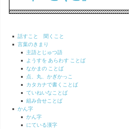
（こ
幼
く
児
ご）
（ち
え）
話すこと 聞くこと
言葉のきまり
主語とじゅつ語
ようすを あらわす ことば
なかまの ことば
点、丸、かぎかっこ
カタカナで書くことば
ていねいなことば
組み合せことば
かん字
かん字
にている漢字