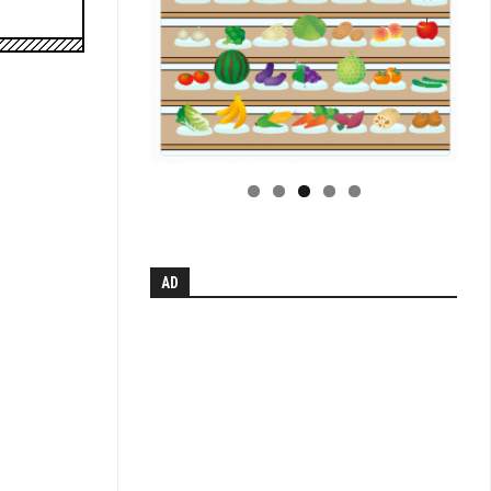
小
学
校
学
科
別
単
元
系
統
図
【無
AD
料
配
布】
H
中
学
校
学
科
別
単