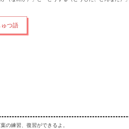
？
じゅつ語
言葉の練習、復習ができるよ。