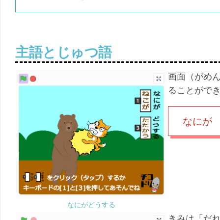
主語とじゅつ語
画面（がめん
ることがで
なにが
なにがどうする
きみは「
だ