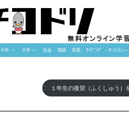
５年
６年
社会
英語
音楽
ﾀｲﾋﾟﾝｸﾞ
チコロン
５
６
チ
年
年
コ
「算
「算
ロ
数」
数」
ン
１年生の復習（ふくしゅう）
論
５
６
理
年
年
的
「国
「国
思
語」
語」
考
力
５
６