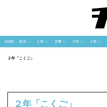
Skip
to
content
HOME
幼児
１年
２年
３年
４年
幼
１
２
３
４
２年「こくご」
児
ね
年
年
年
(す
ん
「さ
「算
「算
う
（さ
ん
数」
数」
じ）
ん
数」
す
３
４
う）
幼
２
年
年
児
年
「国
「国
（も
１
「こ
語」
語」
じ）
ね
く
２年「こくご」
ん
ご」