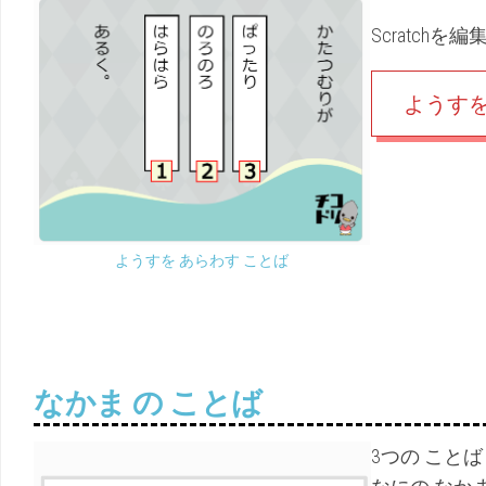
Scratc
ようす
ようすを あらわす ことば
なかま の ことば
3つの ことば