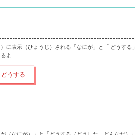
）に表示（ひょうじ）される「なにが」と「 どうする
きるよ
 どうする
れが（なにが）」と「どうする（どうした、どんなだ）