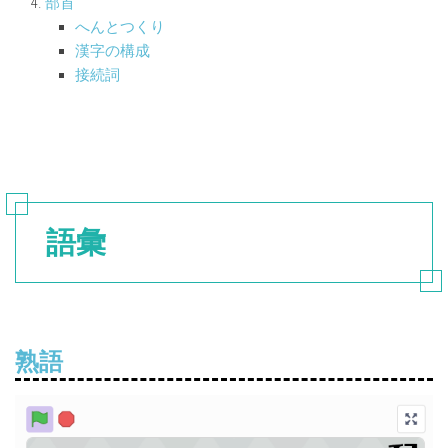
部首
へんとつくり
漢字の構成
接続詞
語彙
熟語