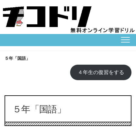
Skip
to
content
５年「国語」
４年生の復習をする
５年「国語」