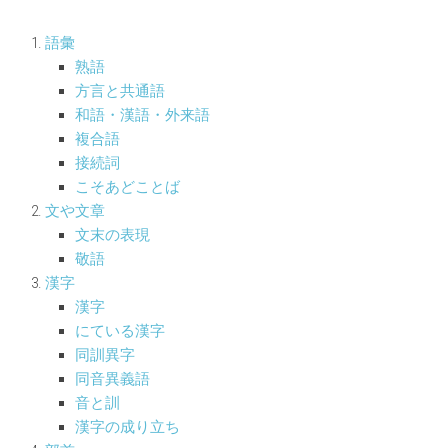
語彙
熟語
方言と共通語
和語・漢語・外来語
複合語
接続詞
こそあどことば
文や文章
文末の表現
敬語
漢字
漢字
にている漢字
同訓異字
同音異義語
音と訓
漢字の成り立ち