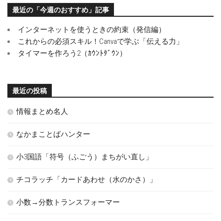
最近の「今週のおすすめ」記事
インターネットを使うときの約束（発信編）
これからの必須スキル！Canvaで学ぶ「伝える力」
タイマーを作ろう2（ｶｳﾝﾄﾀﾞｳﾝ）
最近の投稿
情報まとめ名人
なかまことばハンター
小3国語「符号（ふごう）まちがい直し」
チコラッチ「カードあわせ（水のかさ）」
小数→分数トランスフォーマー