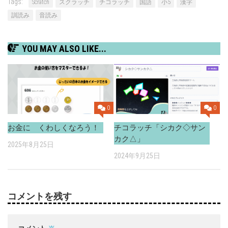
Tags:
Scratch
スクラッチ
チコラッチ
国語
小5
漢字
訓読み
音読み
YOU MAY ALSO LIKE...
0
0
お金に くわしくなろう！
チコラッチ「シカク◇サン
カク△」
2025年8月25日
2024年9月25日
コメントを残す