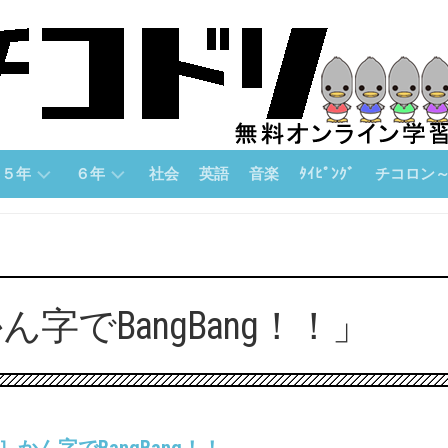
５年
６年
社会
英語
音楽
ﾀｲﾋﾟﾝｸﾞ
チコロン
５
６
チ
年
年
コ
「算
「算
ロ
数」
数」
ン
字でBangBang！！」
論
５
６
理
年
年
的
「国
「国
思
語」
語」
考
力
５
６