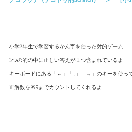
チコラッチ（チコドリ的Scratch） ＞ ［小3］
（こ
幼
く
児
ご）
（ち
え）
小学3年生で学習するかん字を使った射的ゲーム
3つの的の中に正しい答えが１つ含まれているよ
キーボードにある「←」「↓」「→」のキーを使
正解数を999までカウントしてくれるよ