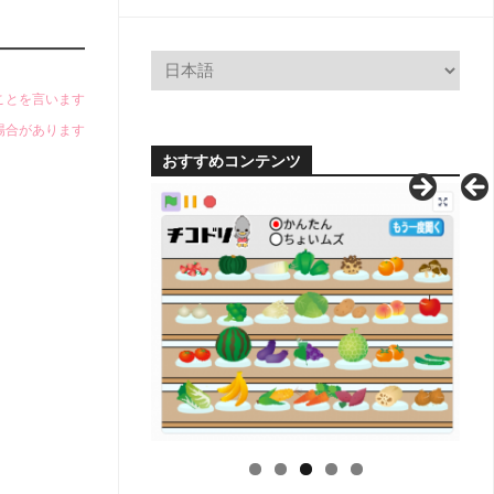
小
学
校
学
科
のことを言います
別
場合があります
単
元
おすすめコンテンツ
系
統
図
【無
料
配
布】
H
中
学
校
学
科
別
単