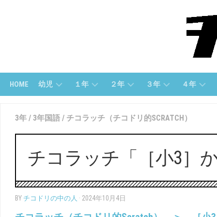
Skip
to
content
HOME
幼児
１年
２年
３年
４年
幼
１
２
３
４
3年
/
3年国語
/
チコラッチ（チコドリ的SCRATCH）
児
ね
年
年
年
(す
ん
「さ
「算
「算
う
（さ
ん
数」
数」
じ）
ん
数」
チコラッチ「［小3］かん
す
３
４
う）
幼
２
年
年
児
年
「国
「国
（も
１
「こ
語」
語」
BY
チコドリの中の人
· 2024年10月4日
じ）
ね
く
ん
ご」