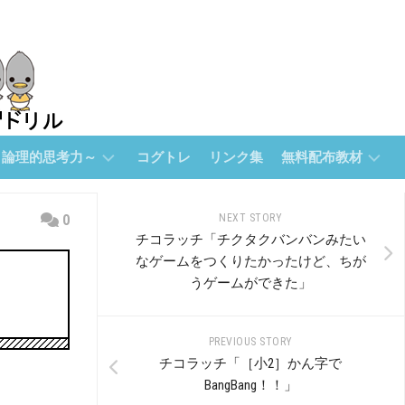
～論理的思考力～
コグトレ
リンク集
無料配布教材
無
0
NEXT STORY
料
チコラッチ「チクタクバンバンみたい
配
なゲームをつくりたかったけど、ちが
布
教
うゲームができた」
材
【無
PREVIOUS STORY
料
チコラッチ「［小2］かん字で
配
BangBang！！」
布】