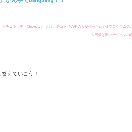
かん字でBangBang！！
UP
年
年
ド
「社
「社
リ
会」
会」
ル
６
※チコラッチ（Chicoratch）とは、チコドリの中の人が作ったScratchプログラム
チ
年
※画像は旧バージョンの
コ
「理
ラ
科」
ッ
チ
チ
コ
って答えていこう！
ド
リ
的
SCRATC