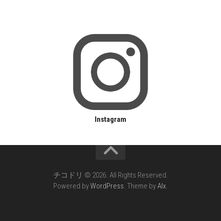
Instagram
チコドリ © 2026. All Rights Reserved.
Powered by
WordPress
. Theme by
Alx
.