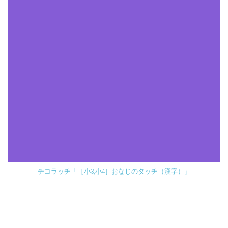
チコラッチ「［小3,小4］おなじのタッチ（漢字）」