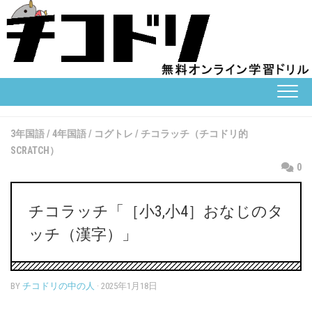
Skip
to
content
3年国語
/
4年国語
/
コグトレ
/
チコラッチ（チコドリ的
SCRATCH）
0
チコラッチ「［小3,小4］おなじのタ
ッチ（漢字）」
BY
チコドリの中の人
· 2025年1月18日