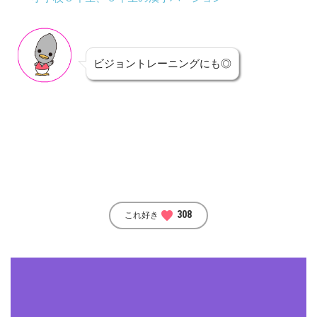
ビジョントレーニングにも◎
favorite
308
これ好き