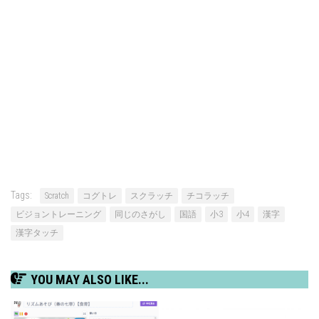
Tags:
Scratch
コグトレ
スクラッチ
チコラッチ
ビジョントレーニング
同じのさがし
国語
小3
小4
漢字
漢字タッチ
YOU MAY ALSO LIKE...