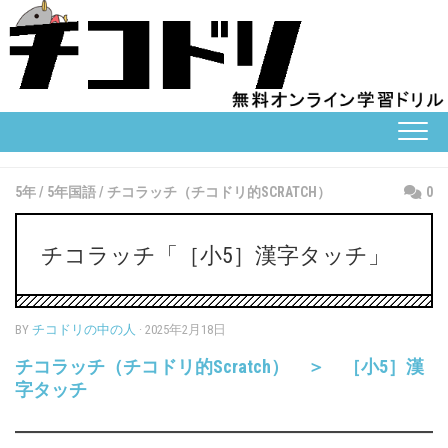
Skip
to
content
5年
/
5年国語
/
チコラッチ（チコドリ的SCRATCH）
0
チコラッチ「［小5］漢字タッチ」
BY
チコドリの中の人
· 2025年2月18日
チコラッチ（チコドリ的Scratch） ＞ ［小5］漢
字タッチ