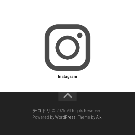
Instagram
チコドリ © 2026. All Rights Reserved.
Powered by
WordPress
. Theme by
Alx
.