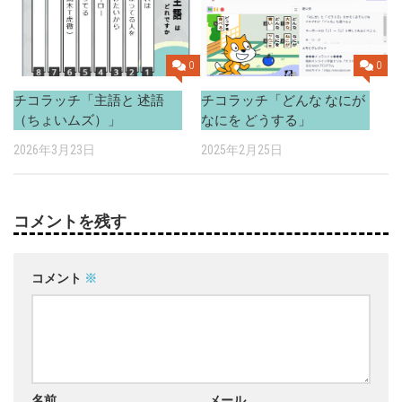
0
0
チコラッチ「どんな なにが
チコラッチ「主語と 述語
なにを どうする」
（ちょいムズ）」
2025年2月25日
2026年3月23日
コメントを残す
コメント
※
名前
メール