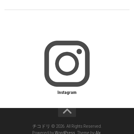
Instagram
チコドリ © 2026. All Rights Reserved.
Powered by
WordPress
. Theme by
Alx
.