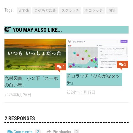
Tags:
Scratch
こそあど言葉
スクラッチ
チコラッチ
国語
YOU MAY ALSO LIKE...
2
0
チコラッチ「ひらがなタッ
光村図書 小２下「スーホ
チ」
の白い馬」
2024年11月19日
2025年6月26日
2 RESPONSES
Comments
2
Pingbacks
0