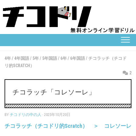
Skip
to
content
4年
/
4年国語
/
5年
/
5年国語
/
6年
/
6年国語
/
チコラッチ（チコド
リ的SCRATCH）
2
チコラッチ「コレソーレ」
BY
チコドリの中の人
· 2025年10月20日
チコラッチ（チコドリ的Scratch） ＞ コレソーレ