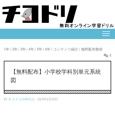
Skip
to
content
1年
/
2年
/
3年
/
4年
/
5年
/
6年
/
コンテンツ紹介
/
無料配布教材
0
【無料配布】小学校学科別単元系統
図
BY
チコドリの中の人
· 2025年6月30日