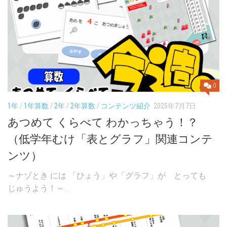
0
1年
/
1年算数
/
2年
/
2年算数
/
コンテンツ紹介
2025年7月7日
あつめて くらべて わかっちゃう！？
（低学年むけ「表とグラフ」関連コンテ
ンツ）
～ナゾとき には 「ひょう」や「グラフ」が とっても
じゅうよう！～...