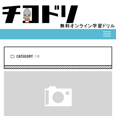
Skip
to
content
CATEGORY:
1年