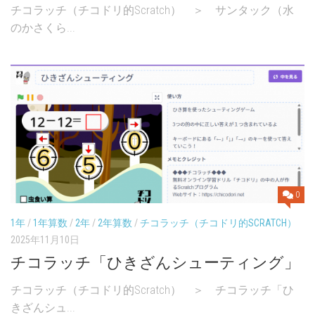
チコラッチ（チコドリ的Scratch） ＞ サンタック（水
のかさくら...
0
1年
/
1年算数
/
2年
/
2年算数
/
チコラッチ（チコドリ的SCRATCH）
2025年11月10日
チコラッチ「ひきざんシューティング」
チコラッチ（チコドリ的Scratch） ＞ チコラッチ「ひ
きざんシュ...