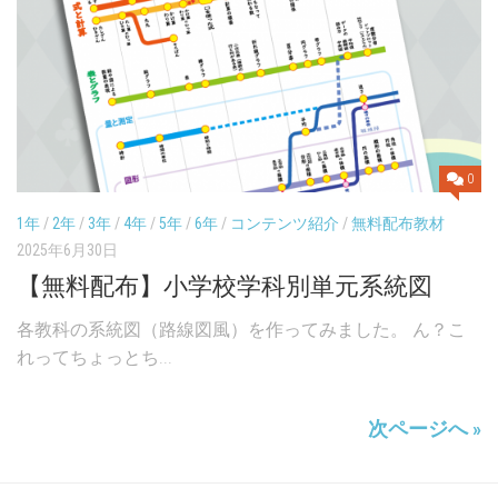
0
1年
/
2年
/
3年
/
4年
/
5年
/
6年
/
コンテンツ紹介
/
無料配布教材
2025年6月30日
【無料配布】小学校学科別単元系統図
各教科の系統図（路線図風）を作ってみました。 ん？こ
れってちょっとち...
次ページへ »