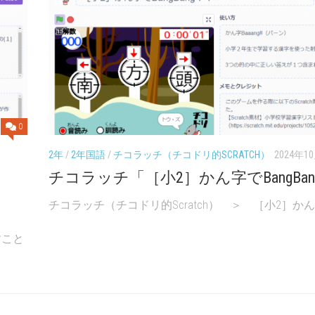
0
2年
/
2年国語
/
チコラッチ（チコドリ的SCRATCH）
2024年1
チコラッチ「［小2］かん字でBangBa
チコラッチ（チコドリ的Scratch） ＞ ［小2］かん字で
すこと