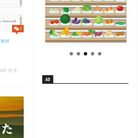
小
学
校
学
科
0
別
単
布教材
元
系
統
図
 ※チ...
【無
AD
料
配
布】
H
中
学
校
学
科
別
単