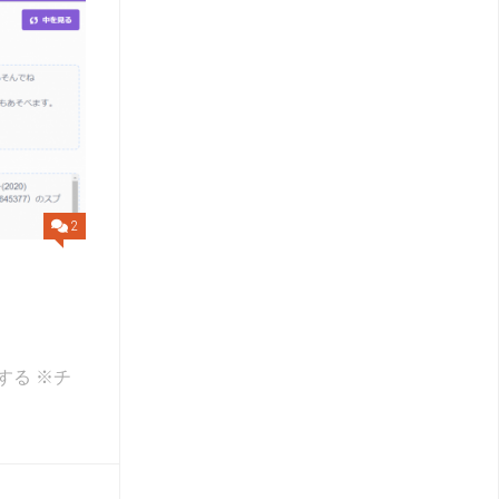
2
）
する ※チ