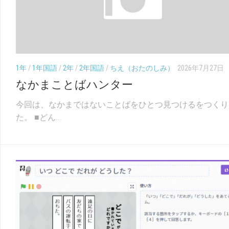
（こ
幼
く
児
ご）
（ち
え）
1年
/
1年国語
/
2年
/
2年国語
/
ちえ（おたのしみ）
2026年7月27日
なかまことばハンター
今回は、なかまではないことばをひとつ見つけるをつくり
た。 ■どん...