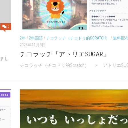
UP
年
年
ド
「社
「社
リ
会」
会」
ル
６
0
チ
年
コ
「理
2年
/
2年国語
/
チコラッチ（チコドリ的SCRATCH）
/
無料配
ラ
科」
2025年11月3日
ッ
チ
チコラッチ「アトリエSUGAR」
まし
チ
チコラッチ（チコドリ的Scratch） ＞ アトリエSUGAR
コ
ド
リ
的
SCRATC