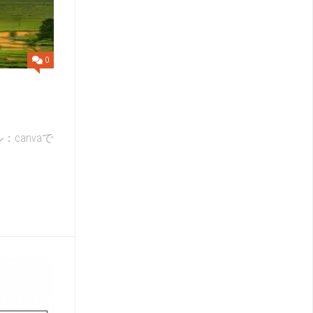
元
系
統
図
0
canvaで