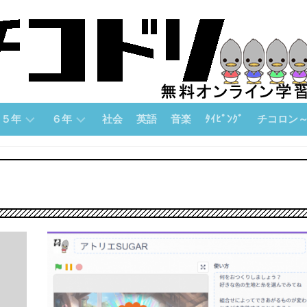
５年
６年
社会
英語
音楽
ﾀｲﾋﾟﾝｸﾞ
チコロン
５
６
チ
年
年
コ
「算
「算
ロ
数」
数」
ン
論
５
６
理
年
年
的
「国
「国
思
語」
語」
考
力
５
６