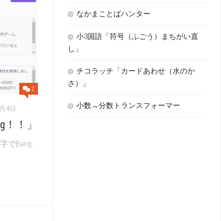
なかまことばハンター
小3国語「符号（ふごう）まちがい直
し」
チコラッチ「カードあわせ（水のか
さ）」
2
小数→分数トランスフォーマー
0月4日
ng！！」
Bang...