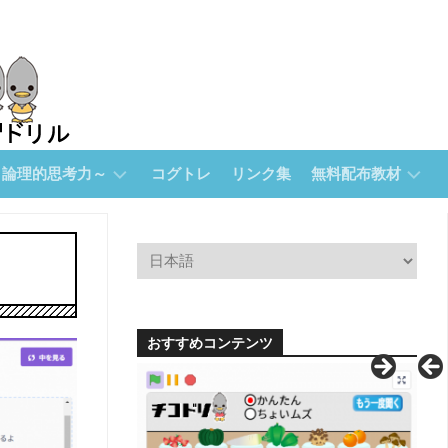
～論理的思考力～
コグトレ
リンク集
無料配布教材
無
料
配
布
教
材
おすすめコンテンツ
【無
料
配
布】