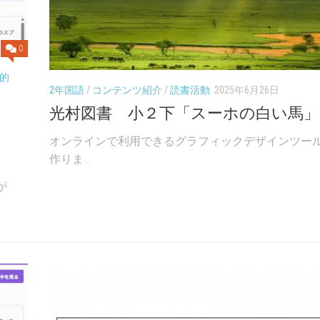
0
的
2年国語
/
コンテンツ紹介
/
読書活動
2025年6月26日
光村図書 小２下「スーホの白い馬」
オンラインで利用できるグラフィックデザインツール：
作りま...
が