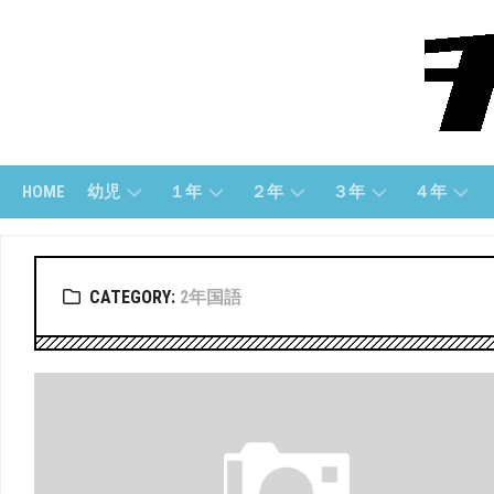
Skip
to
content
HOME
幼児
１年
２年
３年
４年
幼
１
２
３
４
児
ね
年
年
年
CATEGORY:
2年国語
(す
ん
「さ
「算
「算
う
（さ
ん
数」
数」
じ）
ん
数」
す
３
４
う）
幼
２
年
年
児
年
「国
「国
（も
１
「こ
語」
語」
じ）
ね
く
ん
ご」