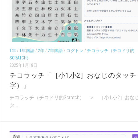
1年
/
1年国語
/
2年
/
2年国語
/
コグトレ
/
チコラッチ（チコドリ的
SCRATCH）
2025年1月18日
チコラッチ「［小1,小2］おなじのタッチ
字）」
チコラッチ（チコドリ的Scratch） ＞ ［小1,小2］おな
タ...