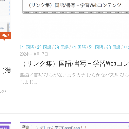
2
1年国語
/
2年国語
/
3年国語
/
4年国語
/
5年国語
/
6年国語
/
リ
2024年10月17日
（リンク集）国語/書写 – 学習Webコ
（漢
国語／書写 ひらがな／カタカナ ひらがなパズル ひ
しまじ...
じの