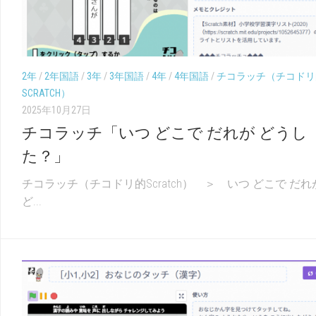
2年
/
2年国語
/
3年
/
3年国語
/
4年
/
4年国語
/
チコラッチ（チコドリ
SCRATCH）
2025年10月27日
チコラッチ「いつ どこで だれが どうし
た？」
チコラッチ（チコドリ的Scratch） ＞ いつ どこで だれ
ど...