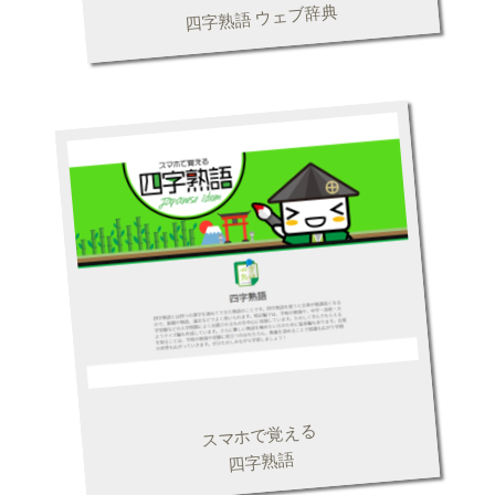
四字熟語 ウェブ辞典
スマホで覚える
四字熟語