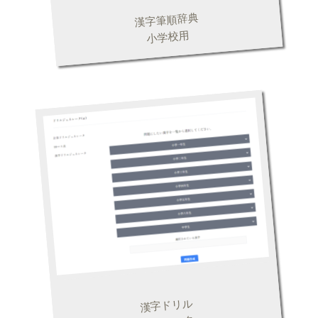
漢字筆順辞典
小学校用
漢字ドリル