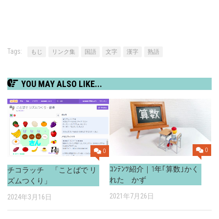
Tags:
もじ
リンク集
国語
文字
漢字
熟語
YOU MAY ALSO LIKE...
0
0
ｺﾝﾃﾝﾂ紹介｜1年｢算数｣かく
チコラッチ 「ことばで リ
れた かず
ズムつくり」
2021年7月26日
2024年3月16日