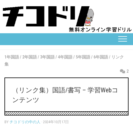
Skip
to
content
1年国語
/
2年国語
/
3年国語
/
4年国語
/
5年国語
/
6年国語
/
リンク
集
2
（リンク集）国語/書写 – 学習Webコ
ンテンツ
BY
チコドリの中の人
· 2024年10月17日