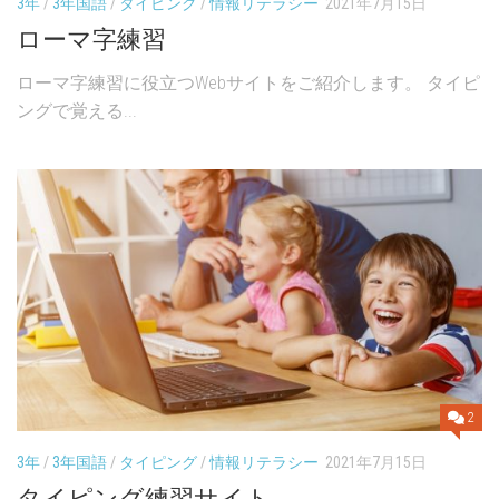
3年
/
3年国語
/
タイピング
/
情報リテラシー
2021年7月15日
ローマ字練習
ローマ字練習に役立つWebサイトをご紹介します。 タイピ
ングで覚える...
2
3年
/
3年国語
/
タイピング
/
情報リテラシー
2021年7月15日
タイピング練習サイト