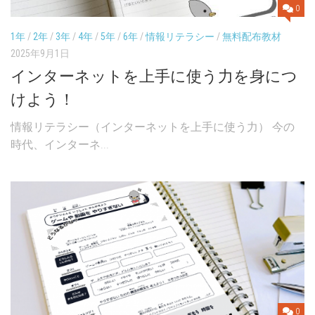
0
1年
/
2年
/
3年
/
4年
/
5年
/
6年
/
情報リテラシー
/
無料配布教材
2025年9月1日
インターネットを上手に使う力を身につ
けよう！
情報リテラシー（インターネットを上手に使う力） 今の
時代、インターネ...
0