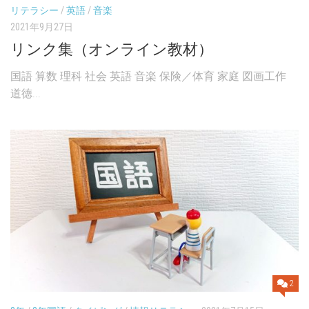
リテラシー
/
英語
/
音楽
2021年9月27日
リンク集（オンライン教材）
国語 算数 理科 社会 英語 音楽 保険／体育 家庭 図画工作
道徳...
2