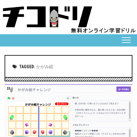
Skip
to
content
TAGGED:
かがみ絵