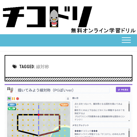
Skip
to
content
TAGGED:
線対称