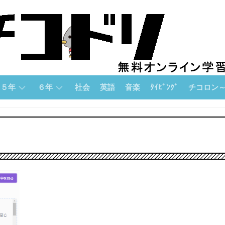
５年
６年
社会
英語
音楽
ﾀｲﾋﾟﾝｸﾞ
チコロン
５
６
チ
年
年
コ
「算
「算
ロ
数」
数」
ン
論
５
６
理
年
年
的
「国
「国
思
語」
語」
考
力
５
６