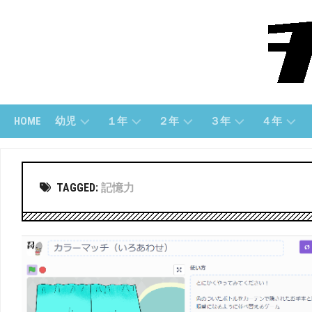
Skip
to
content
HOME
幼児
１年
２年
３年
４年
幼
１
２
３
４
児
ね
年
年
年
TAGGED:
記憶力
(す
ん
「さ
「算
「算
う
（さ
ん
数」
数」
じ）
ん
数」
す
３
４
う）
幼
２
年
年
児
年
「国
「国
（も
１
「こ
語」
語」
じ）
ね
く
ん
ご」