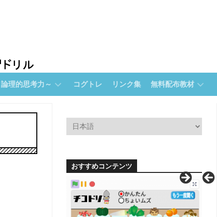
～論理的思考力～
コグトレ
リンク集
無料配布教材
無
料
配
布
教
材
おすすめコンテンツ
【無
料
配
布】