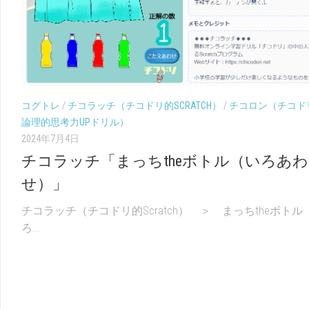
（こ
幼
く
児
ご）
（ち
え）
コグトレ
/
チコラッチ（チコドリ的SCRATCH）
/
チコロン（チコド
論理的思考力UPドリル）
2024年7月4日
チコラッチ「まっちtheボトル（いろあわ
せ）」
チコラッチ（チコドリ的Scratch） ＞ まっちtheボトル
ろ...