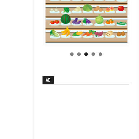
小
学
校
学
科
別
単
元
系
統
図
【無
AD
料
配
布】
H
中
学
校
学
科
別
単