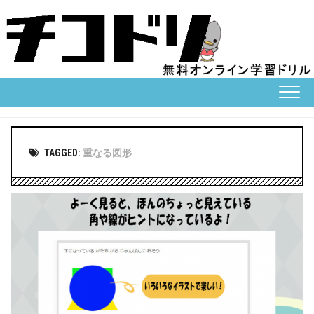
Skip
to
content
TAGGED:
重なる図形