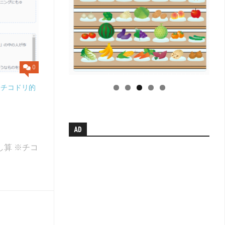
小
学
校
学
科
別
単
0
元
系
（チコドリ的
統
図
【無
AD
料
配
し算 ※チコ
布】
H
中
学
校
学
科
別
単