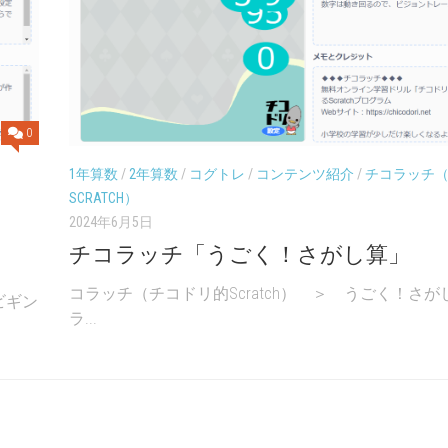
UP
年
年
ド
「社
「社
リ
会」
会」
ル
６
チ
年
コ
「理
0
ラ
科」
ッ
1年算数
/
2年算数
/
コグトレ
/
コンテンツ紹介
/
チコラッチ
チ
SCRATCH）
2024年6月5日
チ
コ
チコラッチ「うごく！さがし算」
ド
リ
コラッチ（チコドリ的Scratch） ＞ うごく！さが
ビギン
的
ラ...
SCRATC