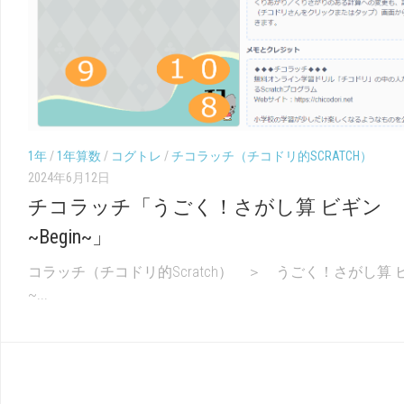
（こ
幼
く
児
ご）
（ち
え）
1年
/
1年算数
/
コグトレ
/
チコラッチ（チコドリ的SCRATCH）
2024年6月12日
チコラッチ「うごく！さがし算 ビギン
~Begin~」
コラッチ（チコドリ的Scratch） ＞ うごく！さがし算 
~...