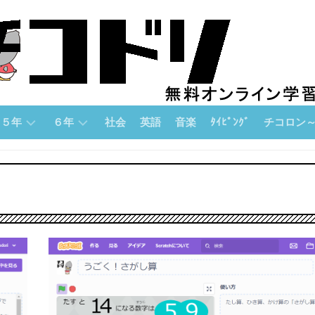
５年
６年
社会
英語
音楽
ﾀｲﾋﾟﾝｸﾞ
チコロン
５
６
チ
年
年
コ
「算
「算
ロ
数」
数」
ン
論
５
６
理
年
年
的
「国
「国
思
語」
語」
考
力
５
６