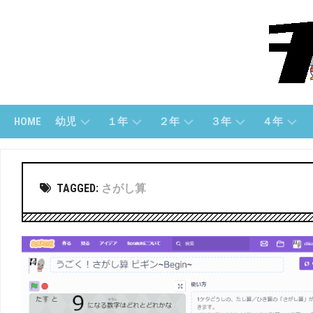
Skip
to
content
HOME
幼児
１年
２年
３年
４年
幼
１
２
３
４
児
ね
年
年
年
TAGGED:
さがし算
(す
ん
「さ
「算
「算
う
（さ
ん
数」
数」
じ）
ん
数」
す
３
４
う）
幼
２
年
年
児
年
「国
「国
（も
１
「こ
語」
語」
じ）
ね
く
ん
ご」