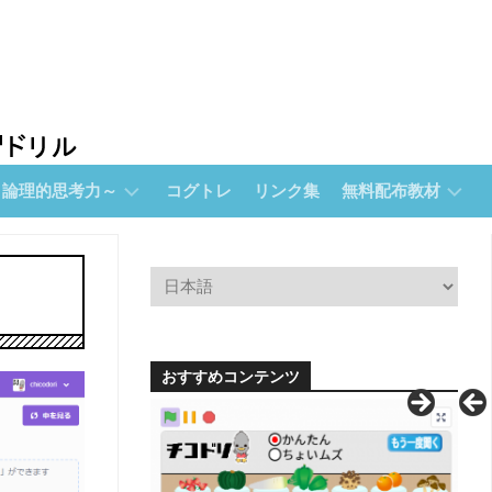
～論理的思考力～
コグトレ
リンク集
無料配布教材
無
料
配
布
教
材
おすすめコンテンツ
【無
料
配
布】