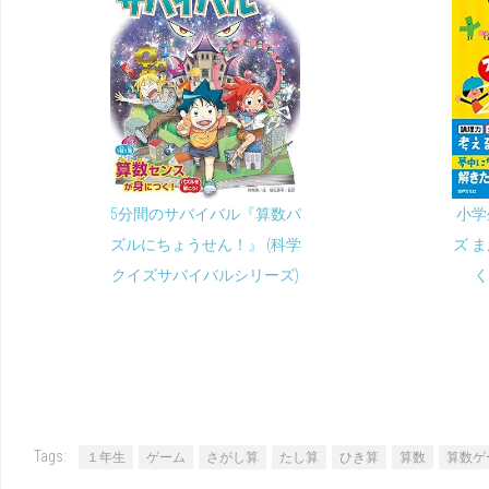
5分間のサバイバル『算数パ
小学
ズルにちょうせん！』 (科学
ズ 
クイズサバイバルシリーズ)
く
Tags:
１年生
ゲーム
さがし算
たし算
ひき算
算数
算数ゲ