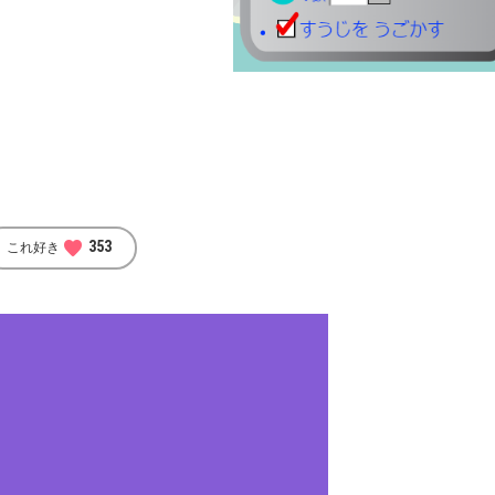
favorite
353
これ好き