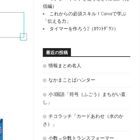
信編）
これからの必須スキル！Canvaで学ぶ
「伝える力」
タイマーを作ろう2（ｶｳﾝﾄﾀﾞｳﾝ）
最近の投稿
情報まとめ名人
なかまことばハンター
小3国語「符号（ふごう）まちがい直
し」
チコラッチ「カードあわせ（水のか
さ）」
小数→分数トランスフォーマー