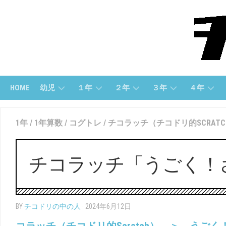
Skip
to
content
HOME
幼児
１年
２年
３年
４年
幼
１
２
３
４
1年
/
1年算数
/
コグトレ
/
チコラッチ（チコドリ的SCRATC
児
ね
年
年
年
(す
ん
「さ
「算
「算
う
（さ
ん
数」
数」
じ）
ん
数」
チコラッチ「うごく！さが
す
３
４
う）
幼
２
年
年
児
年
「国
「国
（も
１
「こ
語」
語」
BY
チコドリの中の人
· 2024年6月12日
じ）
ね
く
ん
ご」