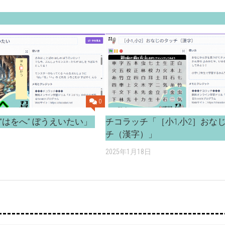
0
”はをへ” ぼうえいたい」
チコラッチ「［小1,小2］おな
チ（漢字）」
2025年1月18日