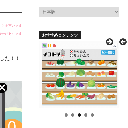
小
学
校
学
科
のことを言います
別
場合があります
おすすめコンテンツ
単
元
系
統
した！！
図
【無
料
配
布】
H
中
学
校
学
科
別
単