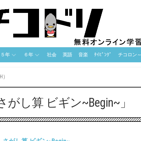
５年
６年
社会
英語
音楽
ﾀｲﾋﾟﾝｸﾞ
チコロン
５
６
チ
H）
年
年
コ
「算
「算
ロ
数」
数」
ン
し算 ビギン~Begin~」
論
５
６
理
年
年
的
「国
「国
思
語」
語」
考
力
５
６