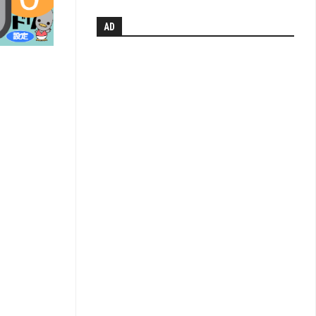
元
系
AD
統
図