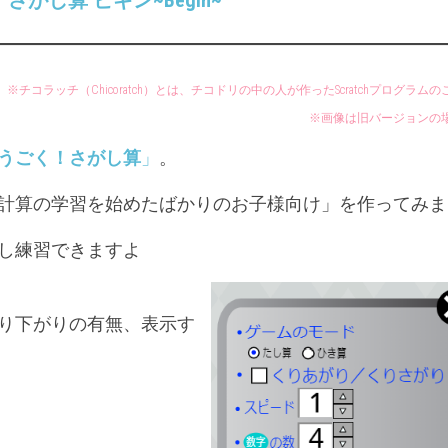
がし算 ビギン~Begin~
UP
年
年
ド
「社
「社
リ
会」
会」
ル
６
※チコラッチ（Chicoratch）とは、チコドリの中の人が作ったScratchプログラム
チ
年
※画像は旧バージョンの
コ
「理
ラ
科」
うごく！さがし算
」
。
ッ
チ
計算の学習を始めたばかりのお子様向け」を作ってみま
チ
コ
し練習できますよ
ド
リ
的
り下がりの有無、表示す
SCRATC