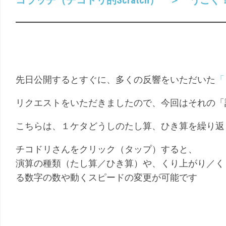
コラッチ（チコドリ的Scratch） ＞ うごく！さ
（こ
幼
く
児
ご）
（ち
え）
先日公開するとすぐに、多くの反響をいただいた
「
リクエストをいただきましたので、今回はそれの「
こちらは、１ケタどうしのたし算、ひき算を繰り返
チコドリさんをクリック（タップ）すると、
演算の種類（たし算／ひき算）や、くり上がり／く
る数字の数や動くスピードの変更が可能です