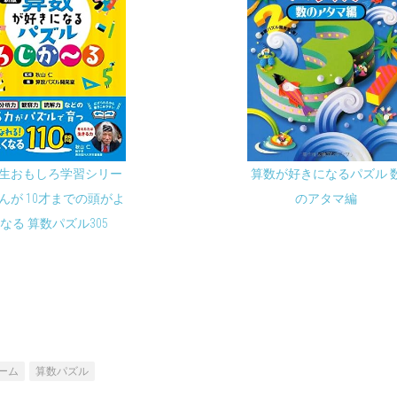
生おもしろ学習シリー
算数が好きになるパズル 
まんが 10才までの頭がよ
のアタマ編
なる 算数パズル305
ーム
算数パズル