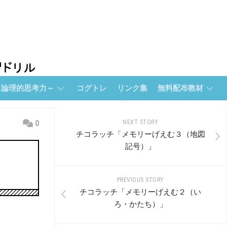
～論理的思考力～
コグトレ
リンク集
無料配布教材
無
0
NEXT STORY
料
チコラッチ「メモリーげえむ３（地図
配
記号）」
布
教
材
PREVIOUS STORY
【無
チコラッチ「メモリーげえむ２（い
料
ろ・かたち）」
配
布】