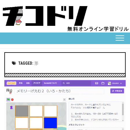
Skip
to
content
TAGGED:
形