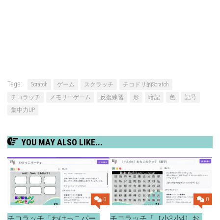
Tags:
Scratch
ゲーム
スクラッチ
チコドリ的Scratch
チコラッチ
メモリーゲーム
反復練習
形
暗記
色
記号
集中力UP
YOU MAY ALSO LIKE...
0
0
チコラッチ「わけっこパー
チコラッチ「［小3,小4］お