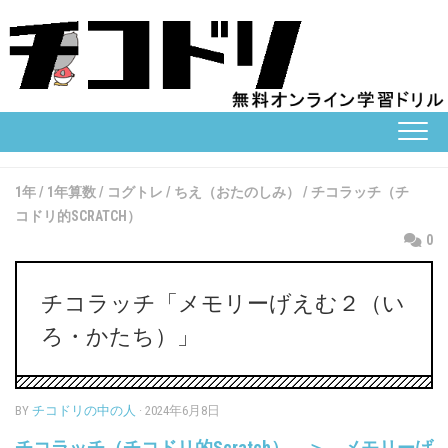
Skip
to
content
1年
/
1年算数
/
コグトレ
/
ちえ（おたのしみ）
/
チコラッチ（チ
コドリ的SCRATCH）
0
チコラッチ「メモリーげえむ２（い
ろ・かたち）」
BY
チコドリの中の人
· 2024年6月8日
チコラッチ（チコドリ的Scratch） ＞ メモリーげ