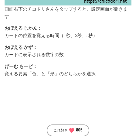
画面右下のチコドリさんをタップすると、設定画面が開きま
す
おぼえる じかん：
カードの位置を覚える時間（1秒、3秒、5秒）
おぼえる かず：
カードに表示される数字の数
げーむ もーど：
覚える要素「色」と「形」のどちらかを選択
favorite
805
これ好き