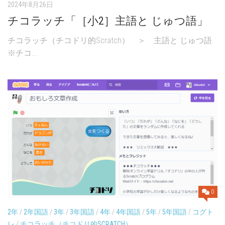
2024年8月26日
チコラッチ「［小2］主語と じゅつ語」
チコラッチ（チコドリ的Scratch） ＞ 主語と じゅつ語
※チコ...
0
2年
/
2年国語
/
3年
/
3年国語
/
4年
/
4年国語
/
5年
/
5年国語
/
コグト
レ
/
チコラッチ（チコドリ的SCRATCH）