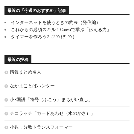
最近の「今週のおすすめ」記事
インターネットを使うときの約束（発信編）
これからの必須スキル！Canvaで学ぶ「伝える力」
タイマーを作ろう2（ｶｳﾝﾄﾀﾞｳﾝ）
最近の投稿
情報まとめ名人
なかまことばハンター
小3国語「符号（ふごう）まちがい直し」
チコラッチ「カードあわせ（水のかさ）」
小数→分数トランスフォーマー