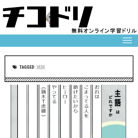
Skip
to
content
TAGGED:
述語