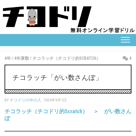
Skip
to
content
4年
/
4年算数
/
チコラッチ（チコドリ的SCRATCH）
4
チコラッチ「がい数さんぽ」
BY
チコドリの中の人
· 2025年9月1日
チコラッチ（チコドリ的Scratch） ＞ がい数さん
ぽ