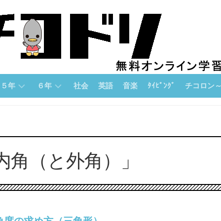
５年
６年
社会
英語
音楽
ﾀｲﾋﾟﾝｸﾞ
チコロン
５
６
チ
年
年
コ
「算
「算
ロ
数」
数」
ン
内角（と外角）」
論
５
６
理
年
年
的
「国
「国
思
語」
語」
考
力
５
６