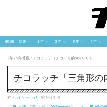
Skip
to
content
HOME
幼児
１年
２年
３年
４年
幼
１
２
３
４
5年
/
5年算数
/
チコラッチ（チコドリ的SCRATCH）
児
ね
年
年
年
(す
ん
「さ
「算
「算
う
（さ
ん
数」
数」
じ）
ん
数」
チコラッチ「三角形の
す
３
４
う）
幼
２
年
年
児
年
「国
「国
（も
１
「こ
語」
語」
BY
チコドリの中の人
· 2024年6月1日
じ）
ね
く
ん
ご」