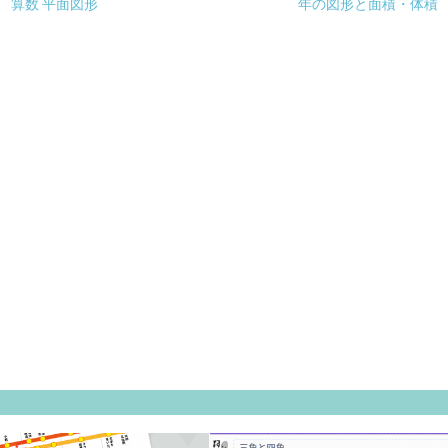
算数 平面図形
年の図形と面積・体積