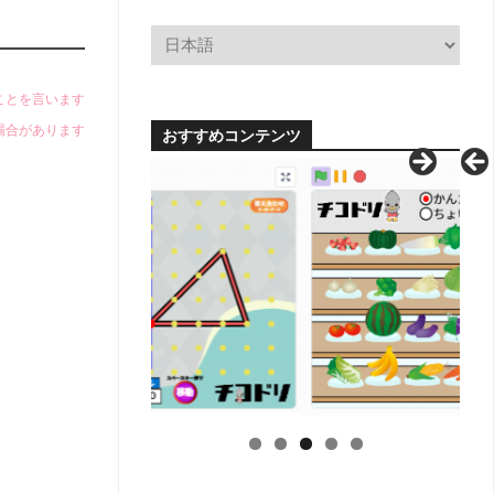
小
学
校
学
科
のことを言います
別
場合があります
おすすめコンテンツ
単
元
系
統
図
【無
料
配
布】
H
中
学
校
学
科
別
単