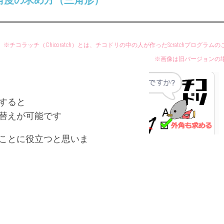
の角度の求め方（三角形）
UP
年
年
ド
「社
「社
リ
会」
会」
ル
６
※チコラッチ（Chicoratch）とは、チコドリの中の人が作ったScratchプログラム
チ
年
※画像は旧バージョンの
コ
「理
ラ
科」
ッ
チ
すると
チ
替えが可能です
コ
ド
ことに役立つと思いま
リ
的
SCRATC