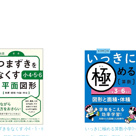
ずきをなくす 小4・5・6
いっきに極める算数小学3~