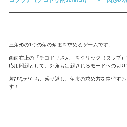
コラッチ（チコドリ的Scratch） ＞ 図形
（こ
幼
く
児
ご）
（ち
え）
三角形の1つの角の角度を求めるゲームです。
画面右上の「チコドリさん」をクリック（タップ）
応用問題として、外角も出題されるモードへの切り
遊びながらも、繰り返し、角度の求め方を復習する
す！