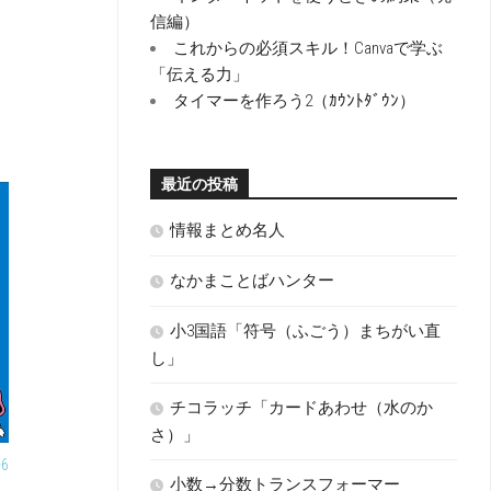
信編）
これからの必須スキル！Canvaで学ぶ
「伝える力」
タイマーを作ろう2（ｶｳﾝﾄﾀﾞｳﾝ）
最近の投稿
情報まとめ名人
なかまことばハンター
小3国語「符号（ふごう）まちがい直
し」
チコラッチ「カードあわせ（水のか
さ）」
6
小数→分数トランスフォーマー