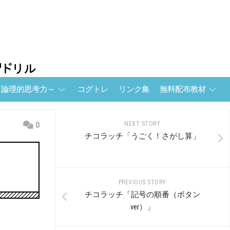
～論理的思考力～
コグトレ
リンク集
無料配布教材
無
0
NEXT STORY
料
チコラッチ「うごく！さがし算」
配
布
教
材
PREVIOUS STORY
【無
チコラッチ「記号の順番（ボタン
料
ver）」
配
布】