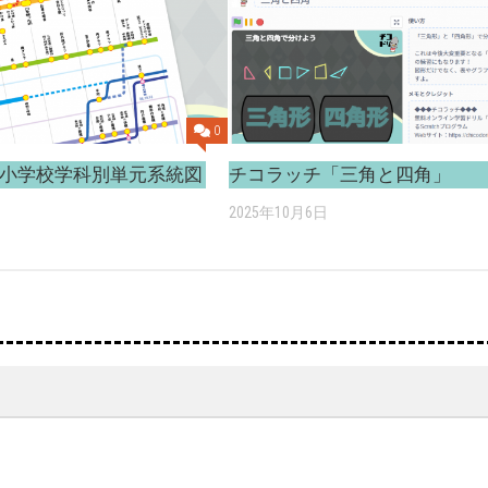
0
小学校学科別単元系統図
チコラッチ「三角と四角」
2025年10月6日