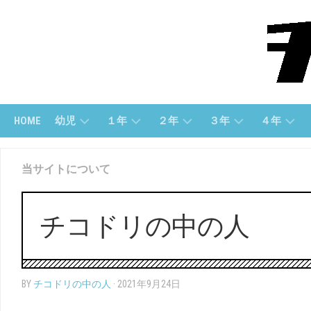
Skip
to
content
HOME
幼児
１年
２年
３年
４年
幼
１
２
３
４
当サイトについて
児
ね
年
年
年
(す
ん
「さ
「算
「算
う
（さ
ん
数」
数」
じ）
ん
数」
チコドリの中の人
す
３
４
う）
幼
２
年
年
児
年
「国
「国
（も
１
「こ
語」
語」
BY
チコドリの中の人
· 2021年9月24日
じ）
ね
く
ん
ご」