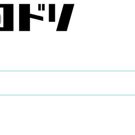
UP
年
年
ド
「社
「社
リ
会」
会」
ル
６
チ
年
コ
「理
ラ
科」
ッ
チ
チ
コ
ド
リ
的
SCRATC