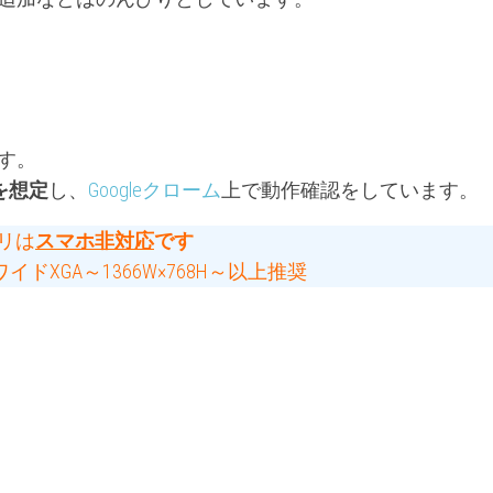
す。
を想定
し、
Googleクローム
上で動作確認をしています。
リは
スマホ非対応
です
ドXGA～1366W×768H～以上推奨