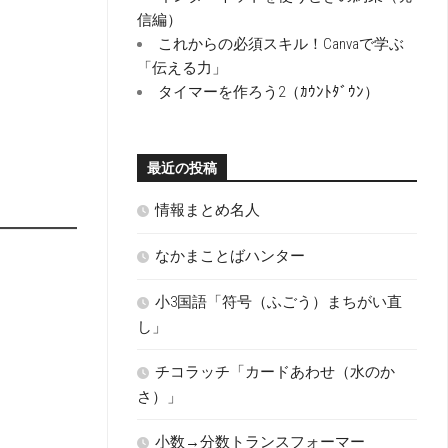
信編）
これからの必須スキル！Canvaで学ぶ
「伝える力」
タイマーを作ろう2（ｶｳﾝﾄﾀﾞｳﾝ）
最近の投稿
情報まとめ名人
なかまことばハンター
小3国語「符号（ふごう）まちがい直
し」
チコラッチ「カードあわせ（水のか
さ）」
小数→分数トランスフォーマー