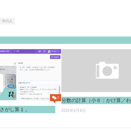
中の人
0
分数の計算（小６：かけ算／
さがし算１」
2026年6月8日