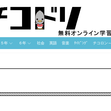
５年
６年
社会
英語
音楽
ﾀｲﾋﾟﾝｸﾞ
チコロン
５
６
チ
年
年
コ
「算
「算
ロ
数」
数」
ン
論
５
６
理
年
年
的
「国
「国
思
語」
語」
考
力
５
６