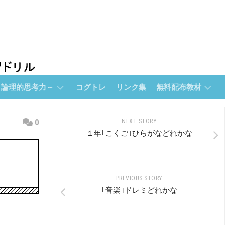
～論理的思考力～
コグトレ
リンク集
無料配布教材
無
0
NEXT STORY
料
１年｢こくご｣ひらがなどれかな
配
布
教
材
PREVIOUS STORY
【無
｢音楽｣ドレミどれかな
料
配
布】