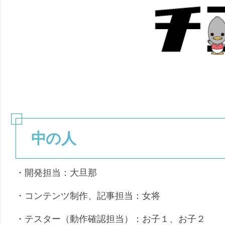
（こ
幼
く
児
ご）
（ち
え）
中の人
・開発担当：大旦那
・コンテンツ制作、記事担当：女将
・テスター（動作確認担当）：お子１、お子２