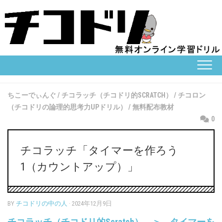
Skip
to
content
ちこーでぃんぐ
/
チコラッチ（チコドリ的SCRATCH）
/
チコロン
（チコドリの論理的思考力UPドリル）
/
無料配布教材
0
チコラッチ「タイマーを作ろう
1（カウントアップ）」
BY
チコドリの中の人
· 2024年12月9日
チコラッチ（チコドリ的Scratch） ＞ タイマーを