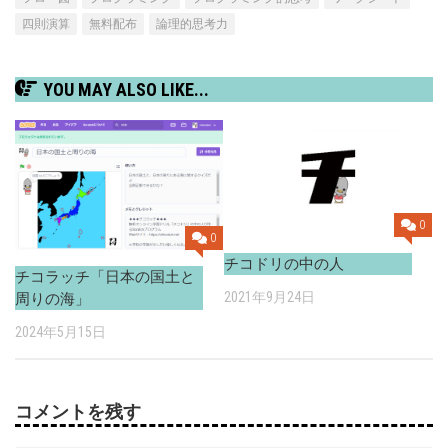
四則演算
無料配布
論理的思考力
YOU MAY ALSO LIKE...
0
0
チコドリの中の人
チコラッチ「日本の国土と
2021年9月24日
周りの海」
2024年5月15日
コメントを残す