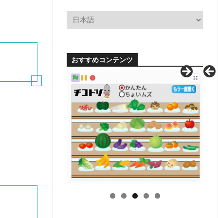
小
学
校
学
科
別
おすすめコンテンツ
単
元
系
統
図
【無
料
配
布】
H
中
学
校
学
科
別
単