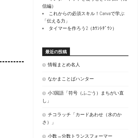
信編）
これからの必須スキル！Canvaで学ぶ
「伝える力」
タイマーを作ろう2（ｶｳﾝﾄﾀﾞｳﾝ）
最近の投稿
情報まとめ名人
なかまことばハンター
小3国語「符号（ふごう）まちがい直
し」
チコラッチ「カードあわせ（水のか
さ）」
小数→分数トランスフォーマー