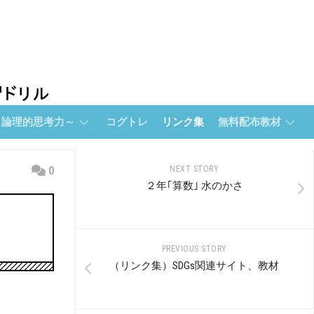
～論理的思考力～
コグトレ
リンク集
無料配布教材
無
0
NEXT STORY
料
２年｢算数｣ 水のかさ
配
布
教
材
PREVIOUS STORY
【無
（リンク集）SDGs関連サイト、教材
料
配
布】