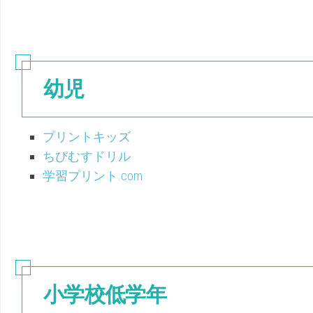
（こ
幼
く
児
ご）
（ち
え）
幼児
プリントキッズ
ちびむすドリル
学習プリント.com
小学校低学年