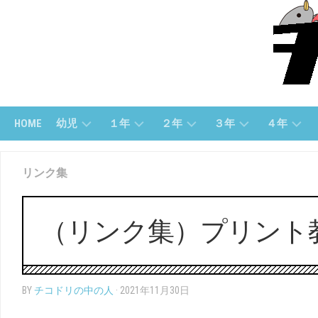
Skip
to
content
HOME
幼児
１年
２年
３年
４年
幼
１
２
３
４
リンク集
児
ね
年
年
年
(す
ん
「さ
「算
「算
う
（さ
ん
数」
数」
じ）
ん
数」
（リンク集）プリント
す
３
４
う）
幼
２
年
年
児
年
「国
「国
（も
１
「こ
語」
語」
BY
チコドリの中の人
· 2021年11月30日
じ）
ね
く
ん
ご」