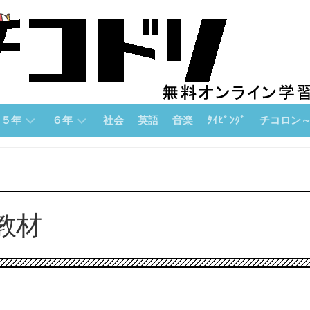
５年
６年
社会
英語
音楽
ﾀｲﾋﾟﾝｸﾞ
チコロン
５
６
チ
年
年
コ
「算
「算
ロ
数」
数」
ン
教材
論
５
６
理
年
年
的
「国
「国
思
語」
語」
考
力
５
６