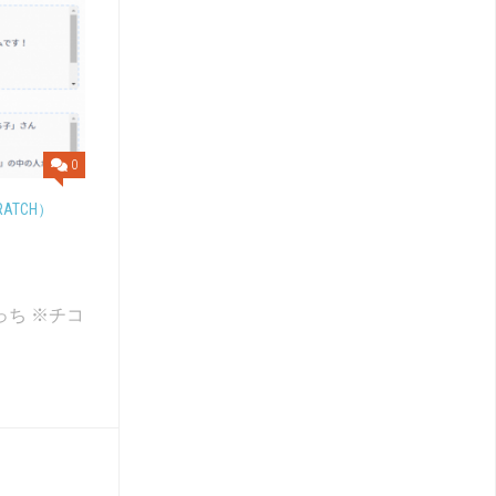
元
系
統
図
0
ATCH）
っち ※チコ