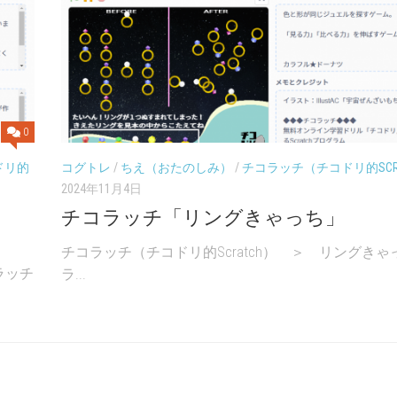
0
ドリ的
コグトレ
/
ちえ（おたのしみ）
/
チコラッチ（チコドリ的SCR
2024年11月4日
チコラッチ「リングきゃっち」
チコラッチ（チコドリ的Scratch） ＞ リングきゃ
ラッチ
ラ...