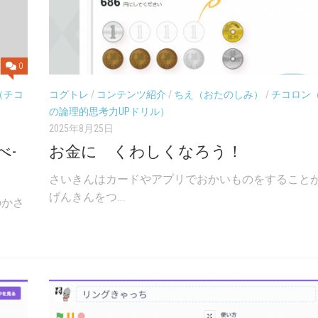
UP
年
年
ド
「社
「社
リ
会」
会」
ル
６
0
チ
年
コ
「理
（チコ
コグトレ
/
コンテンツ紹介
/
ちえ（おたのしみ）
/
チコロン
ラ
科」
の論理的思考力UPドリル）
ッ
2025年8月25日
チ
べ-
お金に くわしくなろう！
チ
コ
さいきんはカードやアプリでおかいものをすること
ド
げんきんをつ...
リ
のかさ
的
SCRATC