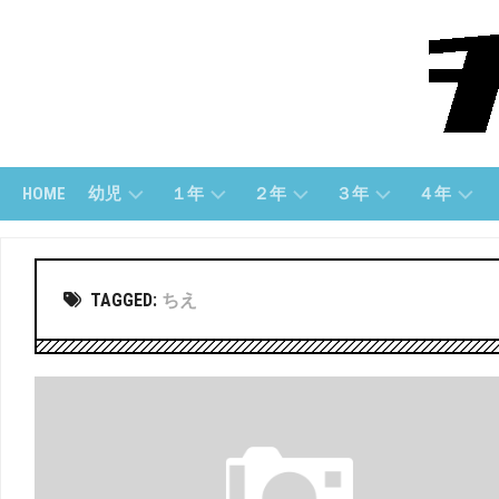
Skip
to
content
HOME
幼児
１年
２年
３年
４年
幼
１
２
３
４
児
ね
年
年
年
TAGGED:
ちえ
(す
ん
「さ
「算
「算
う
（さ
ん
数」
数」
じ）
ん
数」
す
３
４
う）
幼
２
年
年
児
年
「国
「国
（も
１
「こ
語」
語」
じ）
ね
く
ん
ご」