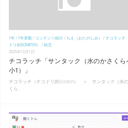
（こ
幼
く
児
ご）
（ち
え）
1年
/
1年算数
/
コンテンツ紹介
/
ちえ（おたのしみ）
/
チコラッチ
ドリ的SCRATCH）
/
幼児
2025年12月1日
チコラッチ「サンタック（水のかさくら
小1）」
チコラッチ（チコドリ的Scratch） ＞ サンタック（水
くら...