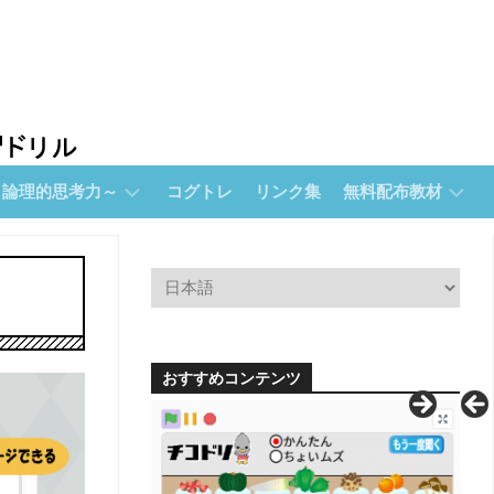
～論理的思考力～
コグトレ
リンク集
無料配布教材
無
料
配
布
教
材
おすすめコンテンツ
【無
料
配
布】