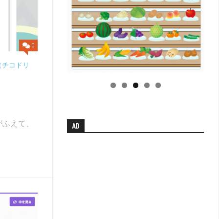
小
学
校
学
科
0
別
単
（チコドリ
元
系
統
図
【無
がふえて、
AD
料
配
布】
H
中
学
校
学
科
別
単