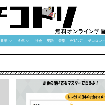
５年
６年
社会
英語
音楽
ﾀｲﾋﾟﾝｸﾞ
チコロン
５
６
チ
年
年
コ
「算
「算
ロ
数」
数」
ン
論
５
６
理
年
年
的
「国
「国
思
語」
語」
考
力
５
６