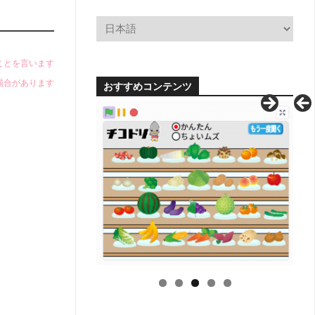
小
学
校
学
科
のことを言います
別
場合があります
おすすめコンテンツ
単
元
系
統
図
【無
料
配
布】
H
中
学
校
学
科
別
単