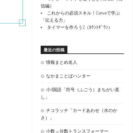
信編）
これからの必須スキル！Canvaで学ぶ
「伝える力」
タイマーを作ろう2（ｶｳﾝﾄﾀﾞｳﾝ）
最近の投稿
情報まとめ名人
なかまことばハンター
小3国語「符号（ふごう）まちがい直
し」
チコラッチ「カードあわせ（水のか
さ）」
小数→分数トランスフォーマー