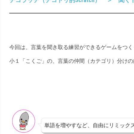
チコラッチ（チコドリ的Scratch） ＞ 聞く
（こ
幼
く
児
ご）
（ち
え）
今回は、言葉を聞き取る練習ができるゲームをつく
小１「こくご」の、言葉の仲間（カテゴリ）分けの
単語を増やすなど、自由にリミック