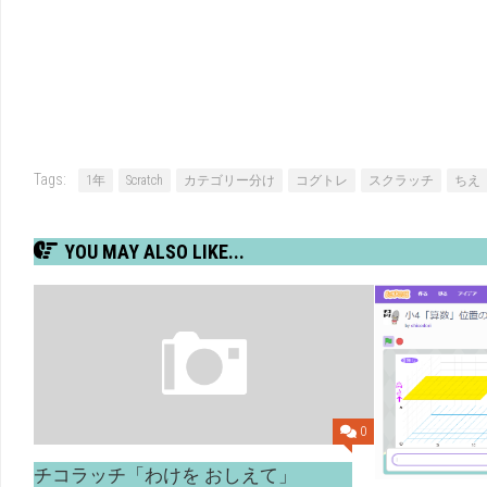
Tags:
1年
Scratch
カテゴリー分け
コグトレ
スクラッチ
ちえ
YOU MAY ALSO LIKE...
0
チコラッチ「わけを おしえて」