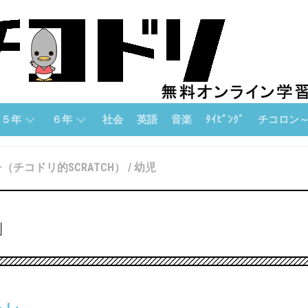
５年
６年
社会
英語
音楽
ﾀｲﾋﾟﾝｸﾞ
チコロン
５
６
チ
（チコドリ的SCRATCH）
/
幼児
年
年
コ
「算
「算
ロ
数」
数」
ン
」
論
５
６
理
年
年
的
「国
「国
思
語」
語」
考
力
５
６