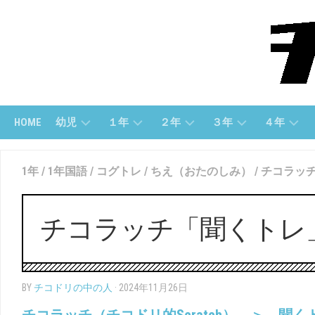
Skip
to
content
HOME
幼児
１年
２年
３年
４年
幼
１
２
３
４
1年
/
1年国語
/
コグトレ
/
ちえ（おたのしみ）
/
チコラッチ
児
ね
年
年
年
(す
ん
「さ
「算
「算
う
（さ
ん
数」
数」
じ）
ん
数」
チコラッチ「聞くトレ
す
３
４
う）
幼
２
年
年
児
年
「国
「国
（も
１
「こ
語」
語」
BY
チコドリの中の人
· 2024年11月26日
じ）
ね
く
ん
ご」