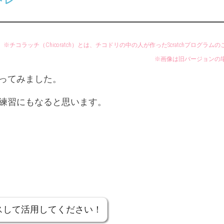
トレ
UP
年
年
ド
「社
「社
リ
会」
会」
ル
６
※チコラッチ（Chicoratch）とは、チコドリの中の人が作ったScratchプログラム
チ
年
※画像は旧バージョンの
コ
「理
ラ
科」
ってみました。
ッ
チ
練習にもなると思います。
チ
コ
ド
リ
的
SCRATC
スして活用してください！