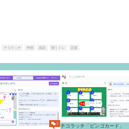
チコラッチ
仲間
国語
聞くトレ
言葉
0
チコラッチ「ビンゴカード」