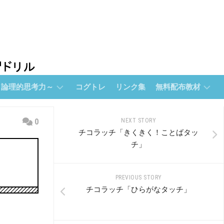
～論理的思考力～
コグトレ
リンク集
無料配布教材
無
0
NEXT STORY
料
チコラッチ「きくきく！ことばタッ
配
チ」
布
教
材
PREVIOUS STORY
【無
チコラッチ「ひらがなタッチ」
料
配
布】