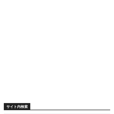
サイト内検索