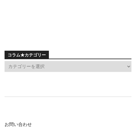
コラム★カテゴリー
お問い合わせ