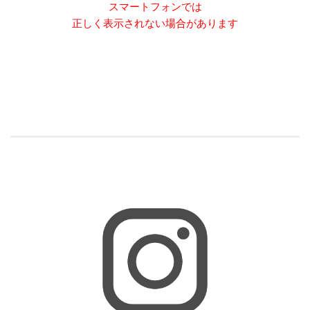
スマートフォンでは
正しく表示されない場合があります