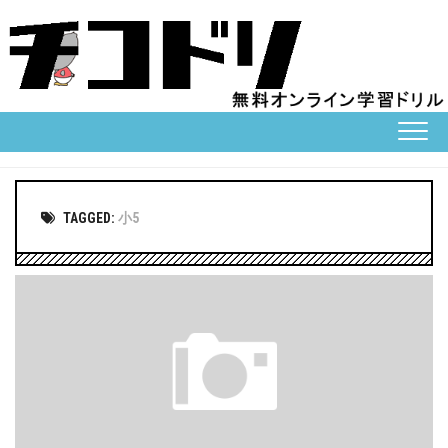
Skip
to
content
TAGGED:
小5