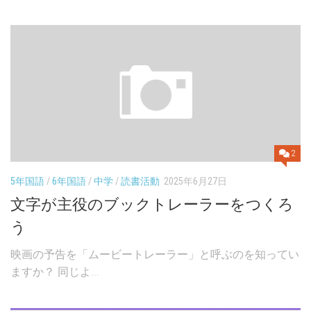
2
5年国語
/
6年国語
/
中学
/
読書活動
2025年6月27日
文字が主役のブックトレーラーをつくろ
う
映画の予告を「ムービートレーラー」と呼ぶのを知ってい
ますか？ 同じよ...