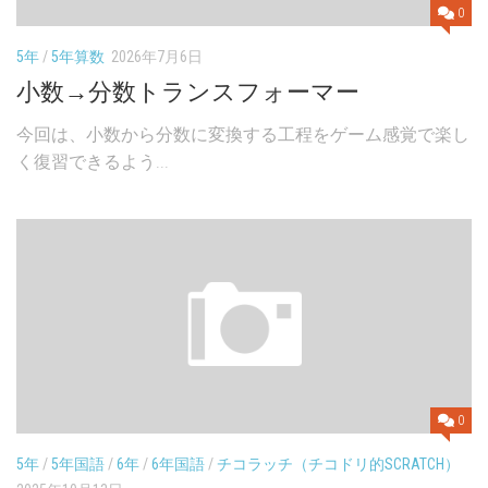
0
5年
/
5年算数
2026年7月6日
小数→分数トランスフォーマー
今回は、小数から分数に変換する工程をゲーム感覚で楽し
く復習できるよう...
0
5年
/
5年国語
/
6年
/
6年国語
/
チコラッチ（チコドリ的SCRATCH）