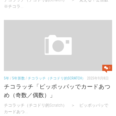
※チコラ...
0
5年
/
5年算数
/
チコラッチ（チコドリ的SCRATCH）
2025年9月8日
チコラッチ「ピッポッパッでカードあつ
め（奇数／偶数）」
チコラッチ（チコドリ的Scratch） ＞ ピッポッパッで
カードあつ...