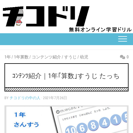
Skip
to
content
1年
/
1年算数
/
コンテンツ紹介
/
すうじ
/
幼児
0
ｺﾝﾃﾝﾂ紹介｜1年｢算数｣すうじ たっち
BY
チコドリの中の人
· 2021年7月26日