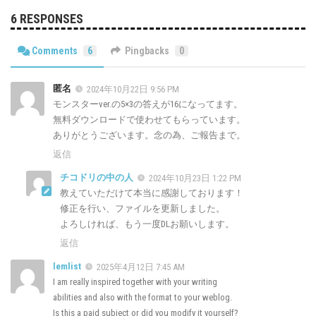
6 RESPONSES
Comments
6
Pingbacks
0
匿名
2024年10月22日 9:56 PM
モンスターver.の5×3の答えが16になってます。
無料ダウンロードで使わせてもらっています。
ありがとうございます。念の為、ご報告まで。
返信
チコドリの中の人
2024年10月23日 1:22 PM
教えていただけて本当に感謝しております！
修正を行い、ファイルを更新しました。
よろしければ、もう一度DLお願いします。
返信
lemlist
2025年4月12日 7:45 AM
I am really inspired together with your writing
abilities and also with the format to your weblog.
Is this a paid subject or did you modify it yourself?