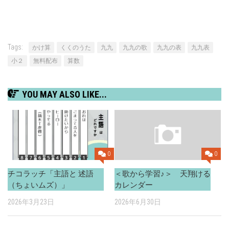
Tags:
かけ算
くくのうた
九九
九九の歌
九九の表
九九表
小２
無料配布
算数
YOU MAY ALSO LIKE...
0
0
チコラッチ「主語と 述語
＜歌から学習♪＞ 天翔ける
（ちょいムズ）」
カレンダー
2026年3月23日
2026年6月30日