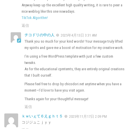
Anyway keep up the excellent high quality writing, it is rare to peer a
nice weblog like this one nowadays.
TikTok Algorithm
!
返信
チコドリの中の人
2025年4月13日 3:31 AM
Thank you so much for your kind words! Your message truly lifted
my spirits and gave me a boost of motivation for my creative work.
I’m using a free WordPress template with just a few custom
tweaks.
As for the educational cpmtemts, they are entirely original creations
that I built ourself.
Please feel free to drop by chicodori.net anytime when you have a
moment—I’d love to have you visit again.
Thanks again for your thoughtful message!
返信
ｋｗいぇて６えｇｈｔ５
2025年11月17日 2:09 PM
コジジュこｊｙｙ