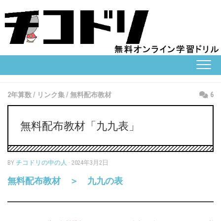
Skip
to
content
2年算数
/
リンク集
/
無料配布教材
6
無料配布教材「九九表」
BY
チコドリの中の人
· 2024年3月2日
無料配布教材 ＞ 九九の表