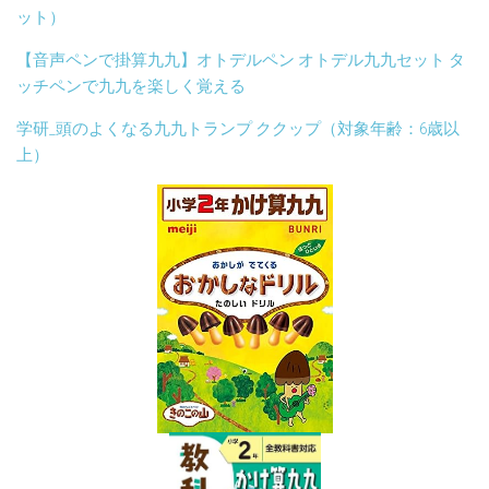
ット）
【音声ペンで掛算九九】オトデルペン オトデル九九セット タ
ッチペンで九九を楽しく覚える
学研_頭のよくなる九九トランプ ククップ（対象年齢：6歳以
上）