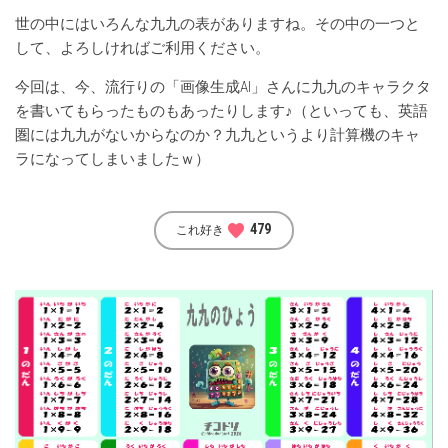
世の中にはいろんな九九の表がありますね。その中の一つと
して、よろしければご利用ください。
今回は、今、流行りの「画像生成AI」さんに九九のキャラクタ
を書いてもらったものもあったりします♪（といっても、英語
圏には九九がないからなのか？九九というより計算機のキャ
ラになってしまいましたｗ）
favorite
479
これ好き