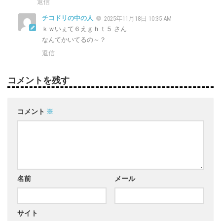
返信
チコドリの中の人
2025年11月18日 10:35 AM
ｋｗいぇて６えｇｈｔ５ さん
なんてかいてるの～？
返信
コメントを残す
コメント
※
名前
メール
サイト