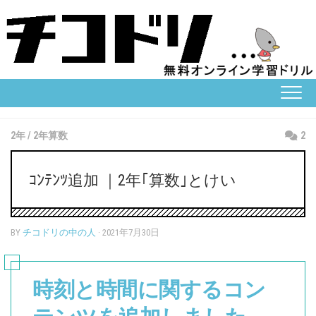
Skip
to
content
2年
/
2年算数
2
ｺﾝﾃﾝﾂ追加 ｜2年｢算数｣とけい
BY
チコドリの中の人
· 2021年7月30日
時刻と時間に関するコン