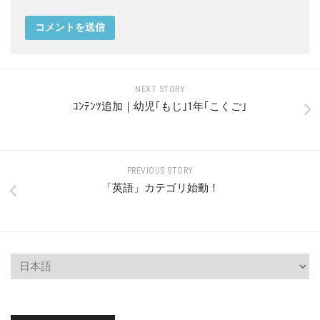
NEXT STORY
ｺﾝﾃﾝﾂ追加｜幼児｢もじ｣1年｢こくご｣
PREVIOUS STORY
「英語」カテゴリ始動！