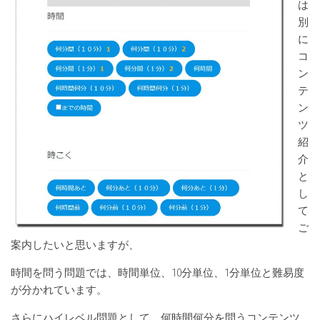
は
別
に
コ
ン
テ
ン
ツ
紹
介
と
し
て
ご
案内したいと思いますが、
時間を問う問題では、時間単位、10分単位、1分単位と難易度
が分かれています。
さらにハイレベル問題として、何時間何分を問うコンテンツ