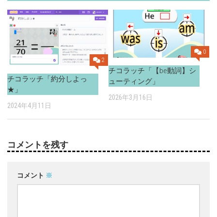
0
2
チコラッチ「【be動詞】シ
チコラッチ「約分しよっ
ューティング」
★」
2026年3月16日
2024年4月11日
コメントを残す
コメント
※