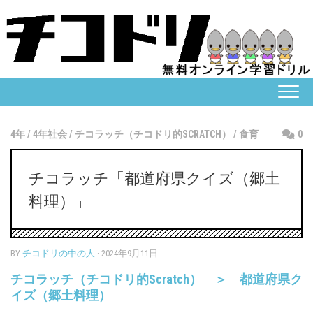
Skip
to
content
4年
/
4年社会
/
チコラッチ（チコドリ的SCRATCH）
/
食育
0
チコラッチ「都道府県クイズ（郷土
料理）」
BY
チコドリの中の人
· 2024年9月11日
チコラッチ（チコドリ的Scratch） ＞ 都道府県ク
イズ（郷土料理）