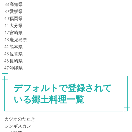
38:高知県
39:愛媛県
40:福岡県
41:大分県
42:宮崎県
43:鹿児島県
44:熊本県
45:佐賀県
46:長崎県
47:沖縄県
デフォルトで登録されて
いる郷土料理一覧
カツオのたたき
ジンギスカン