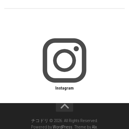
Instagram
チコドリ © 2026. All Rights Reserved.
Powered by
WordPress
. Theme by
Alx
.