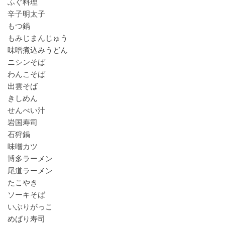
ふぐ料理
辛子明太子
もつ鍋
もみじまんじゅう
味噌煮込みうどん
ニシンそば
わんこそば
出雲そば
きしめん
せんべい汁
岩国寿司
石狩鍋
味噌カツ
博多ラーメン
尾道ラーメン
たこやき
ソーキそば
いぶりがっこ
めばり寿司