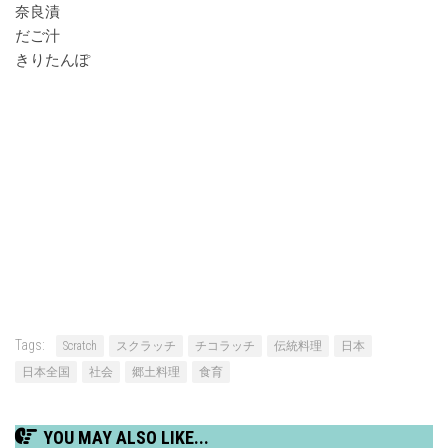
奈良漬
だご汁
きりたんぽ
Tags:
Scratch
スクラッチ
チコラッチ
伝統料理
日本
日本全国
社会
郷土料理
食育
YOU MAY ALSO LIKE...