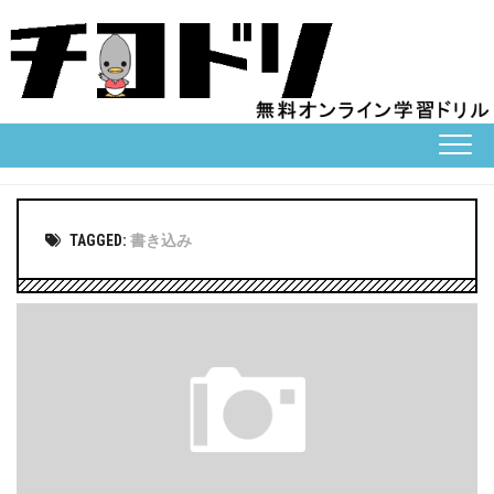
Skip
to
content
TAGGED:
書き込み