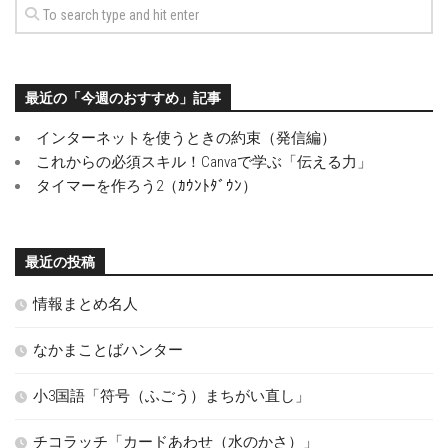
最近の「今週のおすすめ」記事
インターネットを使うときの約束（発信編）
これからの必須スキル！Canvaで学ぶ「伝える力」
タイマーを作ろう2（ｶｳﾝﾄﾀﾞｳﾝ）
最近の投稿
情報まとめ名人
なかまことばハンター
小3国語「符号（ふごう）まちがい直し」
チコラッチ「カードあわせ（水のかさ）」