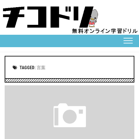
Skip
to
content
TAGGED:
言葉