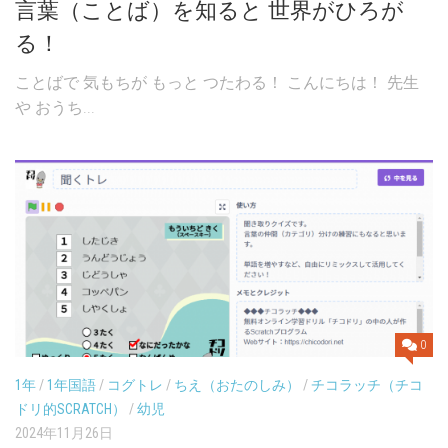
言葉（ことば）を知ると 世界がひろが
る！
ことばで 気もちが もっと つたわる！ こんにちは！ 先生
や おうち...
0
1年
/
1年国語
/
コグトレ
/
ちえ（おたのしみ）
/
チコラッチ（チコ
ドリ的SCRATCH）
/
幼児
2024年11月26日