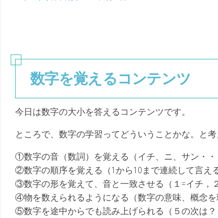
（こ
幼
布】
く
児
小
ご）
（ち
学
え）
校
学
科
別
数字を覚えるコンテンツ
単
元
系
統
今日は数字の大小を答えるコンテンツです。
図
ところで、数字の学習ってどういうことかな。と考
【無
料
配
①数字の音（数詞）を覚える（イチ、ニ、サン・・
布】
②数字の順序を覚える（1から10まで連続して言え
中
③数字の形を覚えて、音と一致させる（１=イチ，２
学
校
④物を数えられるようになる（数字の意味、概念を
学
⑤数字を途中からでも読み上げられる（５の次は？
科