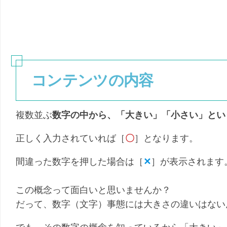
別
単
元
系
統
図
コンテンツの内容
複数並ぶ
数字の中から、「大きい」「小さい」とい
正しく入力されていれば［
〇
］となります。
間違った数字を押した場合は［
✕
］が表示されます
この概念って面白いと思いませんか？
だって、数字（文字）事態には大きさの違いはない