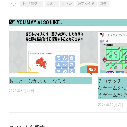
Tags:
1年「算数」
大きい
小さい
数字をえる
算数
YOU MAY ALSO LIKE...
0
もじと なかよく なろう
チコラッチ「
なゲームをつ
2025年4月22日
うゲームがで
2024年10月7日