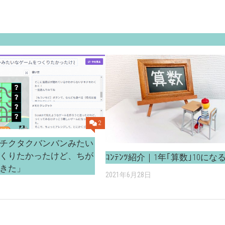
2
チクタクバンバンみたい
くりたかったけど、ちが
ｺﾝﾃﾝﾂ紹介｜1年｢算数｣10にな
きた」
2021年6月28日