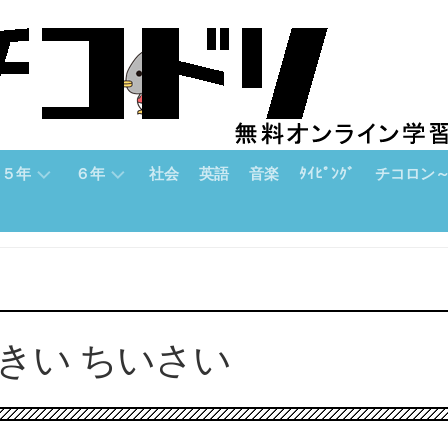
５年
６年
社会
英語
音楽
ﾀｲﾋﾟﾝｸﾞ
チコロン
５
６
チ
年
年
コ
「算
「算
ロ
数」
数」
ン
論
５
６
おきい ちいさい
理
年
年
的
「国
「国
思
語」
語」
考
力
５
６