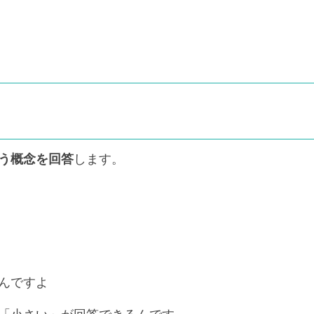
う概念を回答
します。
。
んですよ