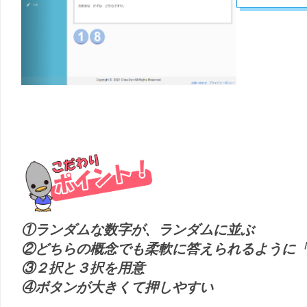
①ランダムな数字が、ランダムに並ぶ
②どちらの概念でも柔軟に答えられるように
③２択と３択を用意
④ボタンが大きくて押しやすい