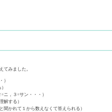
UP
年
年
ド
「社
「社
リ
会」
会」
ル
６
チ
年
コ
「理
ラ
科」
ッ
チ
チ
コ
ド
えてみました。
リ
的
・）
SCRATC
る）
=ニ，３=サン・・・）
理解する）
と聞かれて１から数えなくて答えられる）