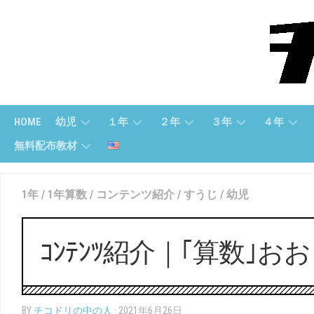
Skip
to
content
HOME
幼児
１年
２年
３年
４年
無料配布教材
幼
１
２
３
４
児
ね
年
年
年
無
(す
ん
「さ
「算
「算
1年
/
1年算数
/
コンテンツ紹介
/
すうじ
/
幼児
料
う
（さ
ん
数」
数」
配
じ）
ん
数」
布
す
３
４
教
ｺﾝﾃﾝﾂ紹介｜｢算数｣お
う）
幼
２
年
年
材
児
年
「国
「国
（も
１
「こ
語」
語」
【無
じ）
ね
く
料
ん
ご」
BY
チコドリの中の人
· 2021年6月26日
配