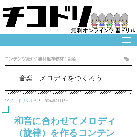
Skip
to
content
コンテンツ紹介
/
無料配布教材
/
音楽
0
「音楽」メロディをつくろう
BY
チコドリの中の人
· 2024年7月15日
和音に合わせてメロディ
（旋律）を作るコンテン