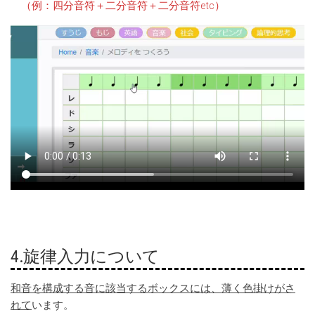
（例：四分音符＋二分音符＋二分音符etc）
4.旋律入力について
和音を構成する音に該当するボックスには、薄く色掛けがさ
れて
います。