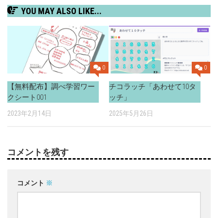
YOU MAY ALSO LIKE...
0
0
【無料配布】調べ学習ワー
チコラッチ「あわせて10タ
クシート001
ッチ」
2023年2月14日
2025年5月26日
コメントを残す
コメント
※