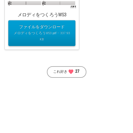
メロディをつくろうWS3
ファイルをダウンロード
メロディをつくろうWS3.pdf – 337.93
KB
favorite
27
これ好き