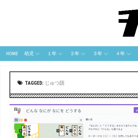
Skip
to
content
HOME
幼児
１年
２年
３年
４年
幼
１
２
３
４
児
ね
年
年
年
TAGGED:
じゅつ語
(す
ん
「さ
「算
「算
う
（さ
ん
数」
数」
じ）
ん
数」
す
３
４
う）
幼
２
年
年
児
年
「国
「国
（も
１
「こ
語」
語」
じ）
ね
く
ん
ご」