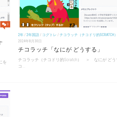
UP
年
年
ド
「社
「社
リ
会」
会」
ル
６
0
チ
年
コ
「理
2年
/
2年国語
/
コグトレ
/
チコラッチ（チコドリ的SCRATCH
ラ
科」
2024年8月30日
す
ッ
チ
チコラッチ「なにが どうする」
チ
チコラッチ（チコドリ的Scratch） ＞ なにが どう
にを
コ
コ...
ド
リ
的
SCRATC