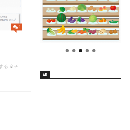
小
学
校
学
科
2
別
単
）
元
系
統
図
する ※チ
【無
AD
料
配
布】
H
中
学
校
学
科
別
単