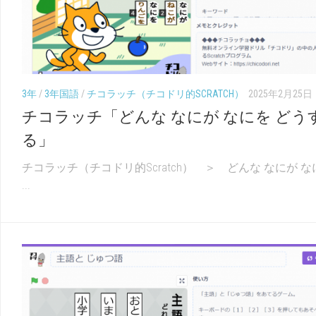
（こ
幼
く
児
ご）
（ち
え）
3年
/
3年国語
/
チコラッチ（チコドリ的SCRATCH）
2025年2月25日
チコラッチ「どんな なにが なにを どう
る」
チコラッチ（チコドリ的Scratch） ＞ どんな なにが な
...