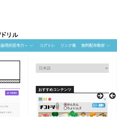
～論理的思考力～
コグトレ
リンク集
無料配布教材
無
料
配
布
教
材
おすすめコンテンツ
【無
料
配
布】