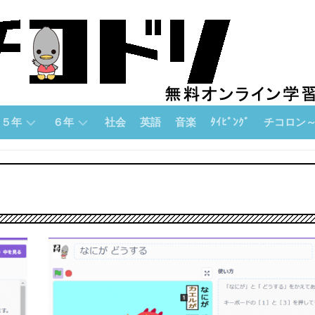
５年
６年
社会
英語
音楽
ﾀｲﾋﾟﾝｸﾞ
チコロン
５
６
チ
年
年
コ
「算
「算
ロ
数」
数」
ン
論
５
６
理
年
年
的
「国
「国
思
語」
語」
考
力
５
６