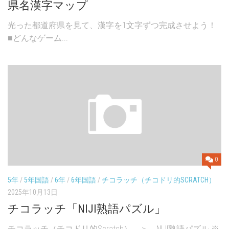
県名漢字マップ
光った都道府県を見て、漢字を1文字ずつ完成させよう！
■どんなゲーム...
0
5年
/
5年国語
/
6年
/
6年国語
/
チコラッチ（チコドリ的SCRATCH）
2025年10月13日
チコラッチ「NIJI熟語パズル」
チコラッチ（チコドリ的Scratch） ＞ NIJI熟語パズル ※