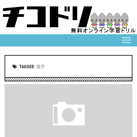
Skip
to
content
TAGGED:
漢字