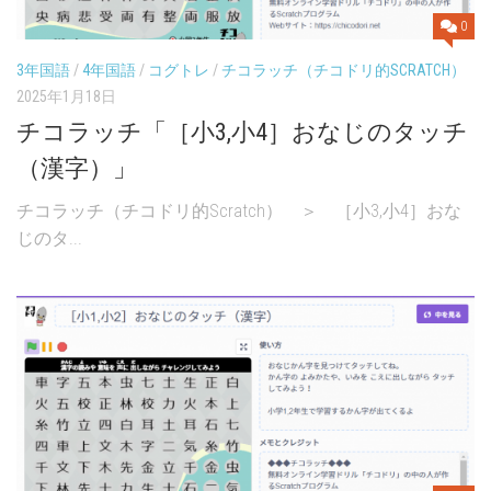
0
3年国語
/
4年国語
/
コグトレ
/
チコラッチ（チコドリ的SCRATCH）
2025年1月18日
チコラッチ「［小3,小4］おなじのタッチ
（漢字）」
チコラッチ（チコドリ的Scratch） ＞ ［小3,小4］おな
じのタ...