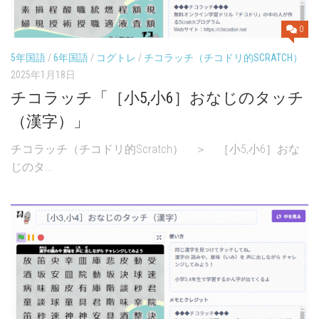
0
5年国語
/
6年国語
/
コグトレ
/
チコラッチ（チコドリ的SCRATCH）
2025年1月18日
チコラッチ「［小5,小6］おなじのタッチ
（漢字）」
チコラッチ（チコドリ的Scratch） ＞ ［小5,小6］おな
じのタ...